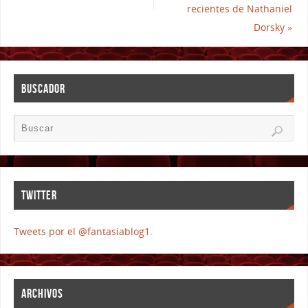
recientes de Nathaniel
Dorsky
»
BUSCADOR
TWITTER
Tweets por el @fantasiablog1.
ARCHIVOS