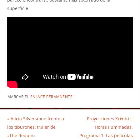
superficie.
MARCAR EL
ENLACE PERMANENTE
.
«
Alicia Silverstone frente a
Proyecciones Xcèntric:
los tiburones, tráiler de
Horas iluminadas.
«The Requin»
Programa 1: Las películas