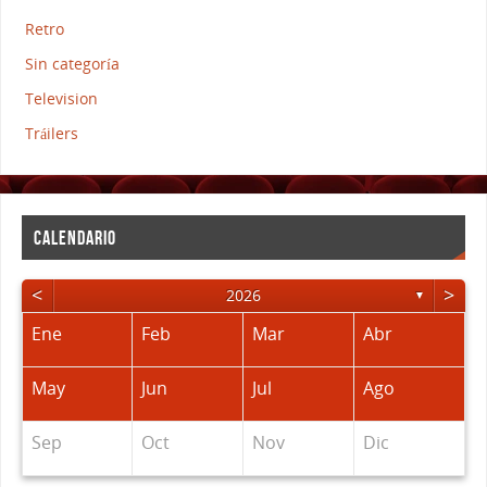
Retro
Sin categoría
Television
Tráilers
CALENDARIO
<
>
2026
▼
Ene
Feb
Mar
Abr
May
Jun
Jul
Ago
Sep
Oct
Nov
Dic