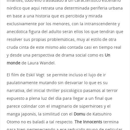
infantes, todo ello trasladado a un característico escenario
nórdico que aquí retrata una determinada periferia urbana
en base a una historia que es percibida y mirada
exclusivamente por los menores, con la intranscendente y
anecdótica figura del adulto serán ellos los que tendrán que
resolver sus propias problemáticas, muy al estilo de otra
cruda cinta de este mismo año contada casi en tiempo real
y desde una perspectiva de drama social como es
Un
monde
de Laura Wandel.
El film de Eskil Vogt se permite incluso el lujo de ir
paulatinamente mutando sin desvariar lo que es su
narrativa, del inicial thriller psicológico pasamos al terror
expuesto a plena luz del día para llegar a un final que
parece colindar con el imaginario de súperhéroes y el
manga japonés, la similitud con el
Domu
de Katsuhiro
Otomo no es baladí a tal respecto.
The Innocents
termina
para bien perteneciendo a ese reducido grupo de películas