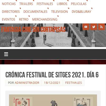
NOTICIAS
TRÁILERS
FESTIVALES
LIBROS
PELICULAS
DIRECTORES
DOCUMENTALES
TELEVISION
DVD&BLURAY
EVENTOS
RETRO
MERCHANDISING
FANTASIA CINE SIN CORTAPISAS
FANTASIA, WEB DEDICADA AL CINE, CRÍTICAS Y ANÁLISIS DE
PELÍCULAS, SERIES DE TELEVISIÓN, FESTIVALES, NOTICIAS, LIBROS,
DVD & BLURAY, MERCHANDISING Y TODO LO QUE RODEA AL
SÉPTIMO ARTE
Crónica Festival de Sitges 2021. Día 6
POR
ADMINISTRADOR
18/12/2021
FESTIVALES