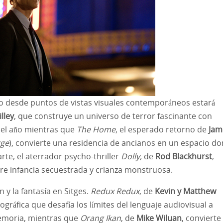
o desde puntos de vistas visuales contemporáneos estará
illey
, que construye un universo de terror fascinante con
del año mientras que
The Home
, el esperado retorno de
Jam
rge
), convierte una residencia de ancianos en un espacio d
arte, el aterrador psycho-thriller
Dolly,
de
Rod Blackhurst
,
re infancia secuestrada y crianza monstruosa.
n y la fantasía en Sitges.
Redux Redux
, de
Kevin y Matthew
gráfica que desafía los límites del lenguaje audiovisual a
 memoria, mientras que
Orang Ikan
, de
Mike Wiluan
, convierte