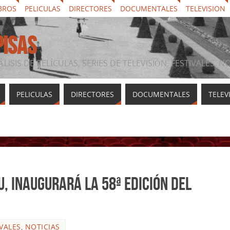
BROS
PELICULAS
DIRECTORES
DOCUMENTALES
TELEVISION
PISAS
ÁLISIS DE PELÍCULAS, SERIES DE TELEVISIÓN, FESTIVALES, 
PELICULAS
DIRECTORES
DOCUMENTALES
TELEV
, inaugurará la 58ª edición del
IVALES
,
NOTICIAS