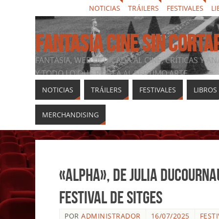
NOTICIAS
TRÁILERS
FESTIVALES
LI
FANTASIA CINE SIN CORTA
FANTASIA, WEB DEDICADA AL CINE, CRÍTICAS Y AN
Y TODO LO QUE RODEA AL SÉPTIMO ARTE
NOTICIAS
TRÁILERS
FESTIVALES
LIBROS
MERCHANDISING
«Alpha», de Julia Ducournau
Festival de Sitges
POR
ADMINISTRADOR
16/07/2025
FEST