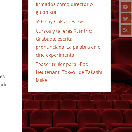
firmados como director o
guionista
«Shelby Oaks» review
Cursos y talleres Xcèntric:
Grabada, escrita,
pronunciada. La palabra en el
cine experimental
Teaser tráiler para «Bad
Lieutenant: Tokyo» de Takashi
es
Miike
onde