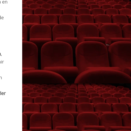
a en
de
m
,
ir
n
ler
a