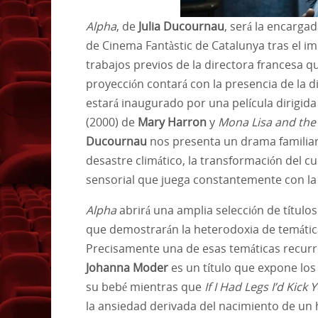
Alpha
, de
Julia Ducournau
, será la encargad
de Cinema Fantàstic de Catalunya tras el i
trabajos previos de la directora francesa q
proyección contará con la presencia de la di
estará inaugurado por una película dirigid
(2000) de
Mary Harron
y
Mona Lisa and th
Ducournau
nos presenta un drama familiar
desastre climático, la transformación del cu
sensorial que juega constantemente con la
Alpha
abrirá una amplia selección de títulos
que demostrarán la heterodoxia de temáticas
Precisamente una de esas temáticas recurre
Johanna Moder
es un título que expone lo
su bebé mientras que
If I Had Legs I’d Kick 
la ansiedad derivada del nacimiento de un 