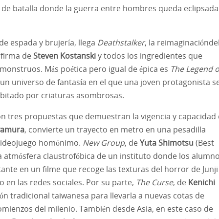
o de batalla donde la guerra entre hombres queda eclipsada
de espada y brujería, llega
Deathstalker
, la reimaginaciónde
 firma de
Steven Kostanski
y todos los ingredientes que
onstruos. Más poética pero igual de épica es
The Legend o
un universo de fantasía en el que una joven protagonista s
abitado por criaturas asombrosas.
 con tres propuestas que demuestran la vigencia y capacidad
wamura
, convierte un trayecto en metro en una pesadilla
l videojuego homónimo.
New Group
, de
Yuta Shimotsu
(Best
na atmósfera claustrofóbica de un instituto donde los alumn
te en un filme que recoge las texturas del horror de Junji 
o en las redes sociales. Por su parte,
The Curse
, de
Kenichi
ción tradicional taiwanesa para llevarla a nuevas cotas de
 comienzos del milenio. También desde Asia, en este caso de