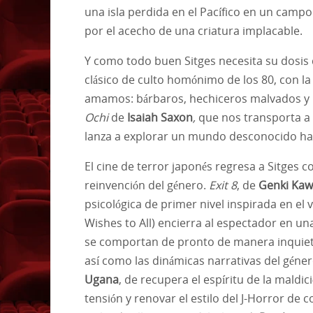
una isla perdida en el Pacífico en un camp
por el acecho de una criatura implacable.
Y como todo buen Sitges necesita su dosis 
clásico de culto homónimo de los 80, con la
amamos: bárbaros, hechiceros malvados y m
Ochi
de
Isaiah Saxon
,
que nos transporta a 
lanza a explorar un mundo desconocido h
El cine de terror japonés regresa a Sitges
reinvención del género.
Exit 8
, de
Genki Ka
psicológica de primer nivel inspirada en e
Wishes to All) encierra al espectador en u
se comportan de pronto de manera inquietan
así como las dinámicas narrativas del géner
Ugana
, de recupera el espíritu de la maldi
tensión y renovar el estilo del J-Horror de