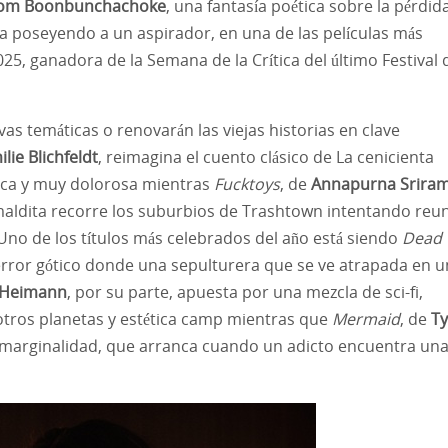
om Boonbunchachoke
, una fantasía poética sobre la pérdid
sa poseyendo a un aspirador, en una de las películas más
25, ganadora de la Semana de la Crítica del último Festival 
as temáticas o renovarán las viejas historias en clave
lie Blichfeldt
, reimagina el cuento clásico de La cenicienta
tica y muy dolorosa mientras
Fucktoys
, de
Annapurna Srira
aldita recorre los suburbios de Trashtown intentando reun
 Uno de los títulos más celebrados del año está siendo
Dead
rror gótico donde una sepulturera que se ve atrapada en u
 Heimann
, por su parte, apuesta por una mezcla de sci-fi,
otros planetas y estética camp mientras que
Mermaid
, de
Ty
a marginalidad, que arranca cuando un adicto encuentra un