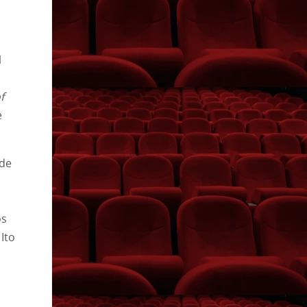
l
f
e
 de
os
Ito