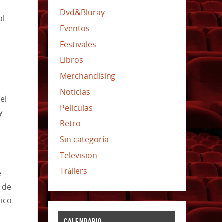
Dvd&Bluray
al
Eventos
Festivales
Libros
Merchandising
Noticias
el
Peliculas
y
Retro
Sin categoría
Television
Tráilers
e
 de
oico
CALENDARIO