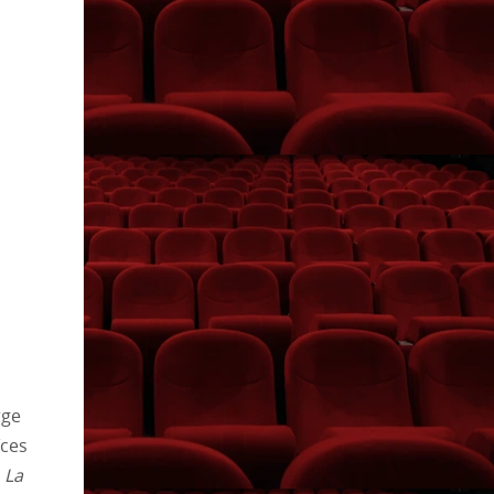
rge
íces
,
La