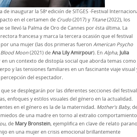
a de inaugurar la 58ª edición de SITGES -Festival Internacion
mpacto en el certamen de
Crudo
(2017) y
Titane
(2022), los
ue se llevó la Palma de Oro de Cannes por ésta última. La
rectora francesa y marca la tercera ocasión que el festival
a por una mujer (las dos primeras fueron
American Psycho
e Blood Moon
(2021) de
Ana Lily Amirpour
). En
Alpha
,
Julia
 en un contexto de distopía social que aborda temas como 
erpo y las tensiones familiares en un fascinante viaje visual 
 percepción del espectador.
 que se desplegarán por las diferentes secciones del festival
, enfoques y estilos visuales del género en la actualidad.
ntes en el género es la de la maternidad.
Mother’s Baby
, d
s miedos de una madre en torno al extraño comportamiento
You
, de
Mary Bronstein
, ejemplifica en clave de relato paran
hijo en una mujer en crisis emocional brillantemente