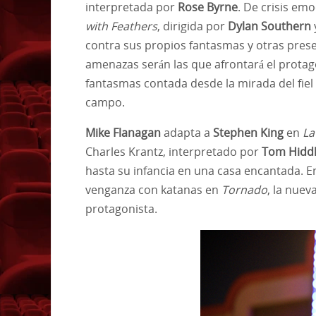
interpretada por
Rose Byrne
. De crisis emo
with Feathers
, dirigida por
Dylan Southern
contra sus propios fantasmas y otras presen
amenazas serán las que afrontará el prota
fantasmas contada desde la mirada del fie
campo.
Mike Flanagan
adapta a
Stephen King
en
La
Charles Krantz, interpretado por
Tom Hidd
hasta su infancia en una casa encantada. 
venganza con katanas en
Tornado
, la nuev
protagonista.