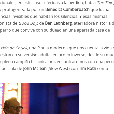
cionales, en este caso referidas a la pérdida, habla
The Thin
y protagonizada por un
Benedict Cumberbatch
que lucha
cias invisibles que habitan los silencios. Y esas mismas
Ene
Ene
Ene
Ene
Ene
Ene
Ene
Ene
Ene
Ene
Ene
Ene
Ene
Feb
Feb
Feb
Feb
Feb
Feb
Feb
Feb
Feb
Feb
Feb
Feb
Feb
gonista de
Good Boy
, de
Ben Leonberg
, aterradora historia 
l perro que convive con su dueño en una apartada casa de
May
May
May
May
May
May
May
May
May
May
May
May
May
Jun
Jun
Jun
Jun
Jun
Jun
Jun
Jun
Jun
Jun
Jun
Jun
Jun
 vida de Chuck
, una fábula moderna que nos cuenta la vida 
Sep
Sep
Sep
Sep
Sep
Sep
Sep
Sep
Sep
Sep
Sep
Sep
Sep
Oct
Oct
Oct
Oct
Oct
Oct
Oct
Oct
Oct
Oct
Oct
Oct
Oct
leston
en su versión adulta, en orden inverso, desde su mu
En plena campiña británica nos encontraremos con una pecul
a película de
John Mclean
(Slow West) con
Tim Roth
como