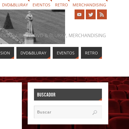
DVD&BLURAY
EVENTOS
RETRO
MERCHANDISING
NOTICIAS, LIBROS, DVD & BLURAY, MERCHANDISING
ISION
DVD&BLURAY
EVENTOS
RETRO
BUSCADOR