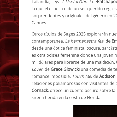
Tailandia, llega
A Useful Ghost
de
Ratchapo
la que el espectro de un ser querido regre
sorprendentes y originales del género en 20
Cannes.
Otros títulos de Sitges 2025 explorarán nuev
contemporánea.
La hermanastra fea
,
de Emi
desde una óptica feminista, oscura, sarcás
es otra odisea femenina donde una joven m
mil dólares para librarse de una maldición.
Lover
, de
Grace Glowicki
una comedia de te
romance imposible.
Touch Me
, de
Addison
relaciones poliamorosas con visitantes de 
Cornack
, ofrece un cuento oscuro sobre l
sirena herida en la costa de Florida.