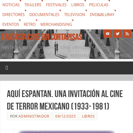
NOTICIAS
TRÁILERS
FESTIVALES
LIBROS
PELICULAS
DIRECTORES
DOCUMENTALES
TELEVISION
DVD&BLURAY
EVENTOS
RETRO
MERCHANDISING
FANTASIA CINE SIN CORTAPISAS
FANTASIA, WEB DEDICADA AL CINE, CRÍTICAS Y ANÁLISIS DE
PELÍCULAS, SERIES DE TELEVISIÓN, FESTIVALES, NOTICIAS, LIBROS,
DVD & BLURAY, MERCHANDISING Y TODO LO QUE RODEA AL
SÉPTIMO ARTE
Aquí espantan. Una invitación al cine
de terror mexicano (1933-1981)
POR
ADMINISTRADOR
09/12/2025
LIBROS