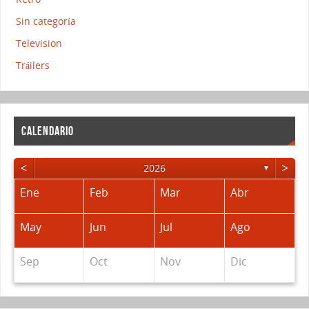
Sin categoría
Television
Tráilers
CALENDARIO
<
>
2026
▼
Ene
Feb
Mar
Abr
May
Jun
Jul
Ago
Sep
Oct
Nov
Dic