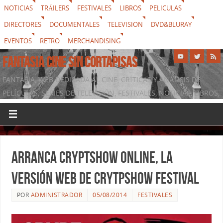
NOTICIAS
TRÁILERS
FESTIVALES
LIBROS
PELICULAS
DIRECTORES
DOCUMENTALES
TELEVISION
DVD&BLURAY
EVENTOS
RETRO
MERCHANDISING
FANTASIA CINE SIN CORTAPISAS
FANTASIA, WEB DEDICADA AL CINE, CRÍTICAS Y ANÁLISIS DE
PELÍCULAS, SERIES DE TELEVISIÓN, FESTIVALES, NOTICIAS, LIBROS,
DVD & BLURAY, MERCHANDISING Y TODO LO QUE RODEA AL
SÉPTIMO ARTE
Arranca Cryptshow ONLINE, la
versión web de Crytpshow Festival
POR
ADMINISTRADOR
05/08/2014
FESTIVALES