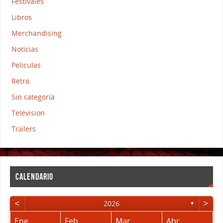
Festivales
Libros
Merchandising
Noticias
Peliculas
Retro
Sin categoría
Television
Tráilers
CALENDARIO
<
>
2026
▼
Ene
Feb
Mar
Abr