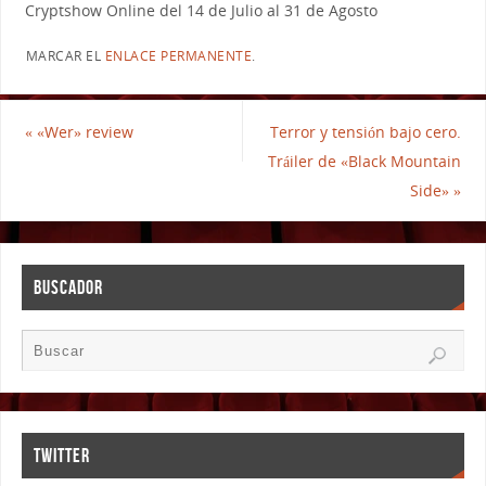
Cryptshow Online del 14 de Julio al 31 de Agosto
MARCAR EL
ENLACE PERMANENTE
.
«
«Wer» review
Terror y tensión bajo cero.
Tráiler de «Black Mountain
Side»
»
BUSCADOR
TWITTER