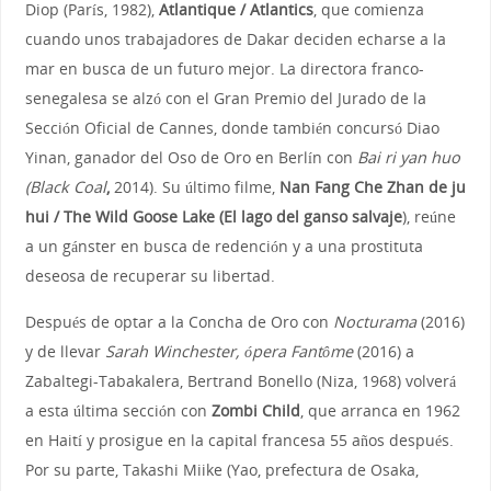
Diop (París, 1982),
Atlantique / Atlantics
, que comienza
cuando unos trabajadores de Dakar deciden echarse a la
mar en busca de un futuro mejor. La directora franco-
senegalesa se alzó con el Gran Premio del Jurado de la
Sección Oficial de Cannes, donde también concursó Diao
Yinan, ganador del Oso de Oro en Berlín con
Bai ri yan huo
(Black Coal
,
2014). Su último filme,
Nan Fang Che Zhan de ju
hui / The Wild Goose Lake (El lago del ganso salvaje
), reúne
a un gánster en busca de redención y a una prostituta
deseosa de recuperar su libertad.
Después de optar a la Concha de Oro con
Nocturama
(2016)
y de llevar
Sarah Winchester, ópera Fantôme
(2016) a
Zabaltegi-Tabakalera, Bertrand Bonello (Niza, 1968) volverá
a esta última sección con
Zombi Child
, que arranca en 1962
en Haití y prosigue en la capital francesa 55 años después.
Por su parte, Takashi Miike (Yao, prefectura de Osaka,