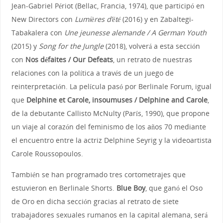
Jean-Gabriel Périot (Bellac, Francia, 1974), que participó en
New Directors con
Lumières d’été
(2016) y en Zabaltegi-
Tabakalera con
Une jeunesse alemande / A German Youth
(2015) y
Song for the Jungle
(2018), volverá a esta sección
con
Nos défaites / Our Defeats
, un retrato de nuestras
relaciones con la política a través de un juego de
reinterpretación. La película pasó por Berlinale Forum, igual
que
Delphine et Carole, insoumuses / Delphine and Carole
,
de la debutante Callisto McNulty (París, 1990), que propone
un viaje al corazón del feminismo de los años 70 mediante
el encuentro entre la actriz Delphine Seyrig y la videoartista
Carole Roussopoulos.
También se han programado tres cortometrajes que
estuvieron en Berlinale Shorts.
Blue Boy
, que ganó el Oso
de Oro en dicha sección gracias al retrato de siete
trabajadores sexuales rumanos en la capital alemana, será