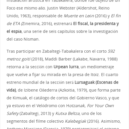
instalación artística en Tabakalera, donde fue objeto de un
Foco ese mismo año. Justin Webster (Aldershot, Reino
Unido, 1963), responsable de
Muerte en León
(2016) y
El fin
de ETA (
Zinemira, 2016), estrenará
El fiscal, la presidenta y
el espía
, una serie de seis capítulos sobre la investigación
del caso Nisman.
Tras participar en Zabaltegi-Tabakalera con el corto
592
metroz goiti
(2018), Maddi Barber (Lakabe, Navarra, 1988)
retorna a la sección con
Urpean lurra
, un mediometraje
que vuelve a fijar su mirada en la presa de Itoiz. El cuarto
estreno mundial de la sección será
Lursaguak (Escenas de
vida)
, de Izibene Oñederra (Azkoitia, 1979), que forma parte
de Kimuak, el catálogo de cortos del Gobierno Vasco, y que
ya estuvo en el Velódromo con H
otzanak, For Your Own
Safety
(Zabaltegi, 2013) y
Kutxa Beltza
, uno de los
segmentos del filme colectivo
Kalebegiak
(2016). Asimismo,
Anthony Marciano (Francia, 1979) protagonizará el estreno