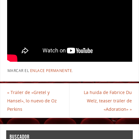
MARCAR EL
ENLACE PERMANENTE
.
«
Tráiler de «Gretel y
La huida de Fabrice Du
Hansel», lo nuevo de Oz
Welz, teaser tráiler de
Perkins
«Adoration»
»
BUSCADOR