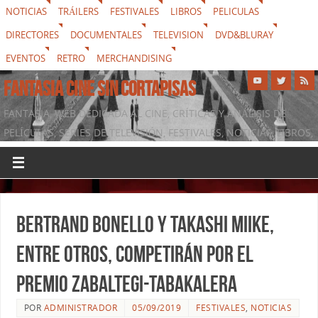
NOTICIAS
TRÁILERS
FESTIVALES
LIBROS
PELICULAS
DIRECTORES
DOCUMENTALES
TELEVISION
DVD&BLURAY
EVENTOS
RETRO
MERCHANDISING
FANTASIA CINE SIN CORTAPISAS
FANTASIA, WEB DEDICADA AL CINE, CRÍTICAS Y ANÁLISIS DE
PELÍCULAS, SERIES DE TELEVISIÓN, FESTIVALES, NOTICIAS, LIBROS,
DVD & BLURAY, MERCHANDISING Y TODO LO QUE RODEA AL
SÉPTIMO ARTE
Bertrand Bonello y Takashi Miike,
entre otros, competirán por el
Premio Zabaltegi-Tabakalera
POR
ADMINISTRADOR
05/09/2019
FESTIVALES
,
NOTICIAS