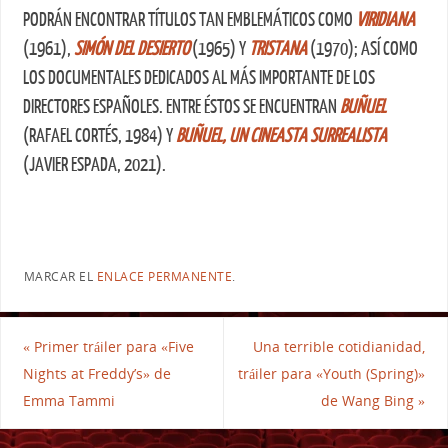
PODRÁN ENCONTRAR TÍTULOS TAN EMBLEMÁTICOS COMO
VIRIDIANA
(1961),
SIMÓN DEL DESIERTO
(1965) Y
TRISTANA
(1970); ASÍ COMO
LOS DOCUMENTALES DEDICADOS AL MÁS IMPORTANTE DE LOS
DIRECTORES ESPAÑOLES. ENTRE ÉSTOS SE ENCUENTRAN
BUÑUEL
(RAFAEL CORTÉS, 1984) Y
BUÑUEL, UN CINEASTA SURREALISTA
(JAVIER ESPADA, 2021).
MARCAR EL
ENLACE PERMANENTE
.
«
Primer tráiler para «Five
Una terrible cotidianidad,
Nights at Freddy’s» de
tráiler para «Youth (Spring)»
Emma Tammi
de Wang Bing
»