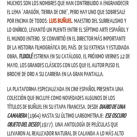
MUCHOS SON LOS NOMBRES QUE HAN CONTRIBUIDO A ENGRANDECER
EL LEMA ‘ARAGÓN, TIERRA DE CINE’, PERO HAY UNO QUE SOBRESALE
POR ENCIMA DE TODOS:
LUIS BUÑUEL
. MAESTRO DEL SURREALISMO Y
LO ONÍRICO, LEVANTÓ UN PUENTE ENTRE EL SÉPTIMO ARTE ESPAÑOL Y
EL MUNDO ENTERO. SE CONVIRTIÓ EN EL DIRECTOR MÁS IMPORTANTE
DE LA HISTORIA FILMOGRÁFICA DEL PAÍS. DE SU EXTENSA Y ESTUDIADA
OBRA,
FLIXOLÉ
ESTRENA EN SU CATÁLOGO, EL PRÓXIMO VIERNES 12 DE
MAYO, LOS GRANDES CLÁSICOS CON LOS QUE EL AUTOR PUSO EL
BROCHE DE ORO A SU CARRERA EN LA GRAN PANTALLA.
LA PLATAFORMA ESPECIALIZADA EN CINE ESPAÑOL PRESENTA UNA
COLECCIÓN QUE INCLUYE COMO NOVEDADES ALGUNOS DE LOS
TÍTULOS DE BUÑUEL EN SU ETAPA FRANCESA. DESDE
DIARIO DE UNA
CAMARERA
(1964) HASTA SU ÚLTIMO LARGOMETRAJE:
ESE OSCURO
OBJETO DEL DESEO
(1977). UNA ANTOLOGÍA DE PELÍCULAS QUE
LLEVARON AL REALIZADOR NATURAL DE CALANDA A LO MÁS ALTO