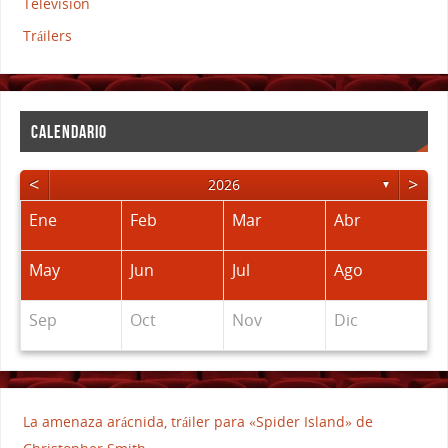
Television
Tráilers
CALENDARIO
<
>
2026
▼
Ene
Feb
Mar
Abr
May
Jun
Jul
Ago
Sep
Oct
Nov
Dic
La amenaza arácnida, tráiler para «Spider Island» de