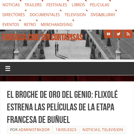
NOTICIAS
TRÁILERS
FESTIVALES
LIBROS
PELICULAS
DIRECTORES
DOCUMENTALES
TELEVISION
DVD&BLURAY
EVENTOS
RETRO
MERCHANDISING
FANTASIA CINE SIN CORTAPISAS
FANTASIA, WEB DEDICADA AL CINE, CRÍTICAS Y ANÁLISIS DE
PELÍCULAS, SERIES DE TELEVISIÓN, FESTIVALES, NOTICIAS, LIBROS,
DVD & BLURAY, MERCHANDISING Y TODO LO QUE RODEA AL
SÉPTIMO ARTE
El broche de oro del genio: FlixOlé
estrena las películas de la etapa
francesa de Buñuel
POR
ADMINISTRADOR
18/05/2023
NOTICIAS
,
TELEVISION