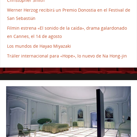
Christopher Smith
Werner Herzog recibirá un Premio Donostia en el Festival de
San Sebastián
Filmin estrena «El sonido de la caída», drama galardonado
en Cannes, el 14 de agosto
Los mundos de Hayao Miyazaki
Tráiler internacional para «Hope», lo nuevo de Na Hong-jin