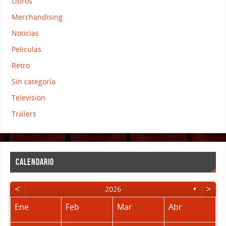
Libros
Merchandising
Noticias
Peliculas
Retro
Sin categoría
Television
Tráilers
CALENDARIO
<
>
2026
▼
Ene
Feb
Mar
Abr