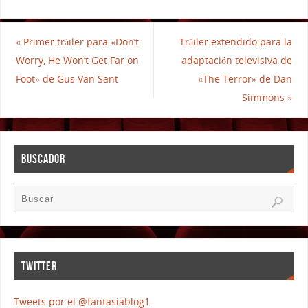
«
Primer tráiler para «Don’t
Tráiler extendido para la
Worry, He Won’t Get Far on
adaptación televisiva de
Foot» de Gus Van Sant
«The Terror» de Dan
Simmons
»
BUSCADOR
TWITTER
Tweets por el @fantasiablog1.