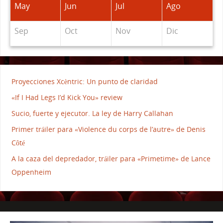
May
Jun
Jul
Ago
Sep
Oct
Nov
Dic
Proyecciones Xcèntric: Un punto de claridad
«If I Had Legs I’d Kick You» review
Sucio, fuerte y ejecutor. La ley de Harry Callahan
Primer tráiler para «Violence du corps de l’autre» de Denis
Côté
A la caza del depredador, tráiler para «Primetime» de Lance
Oppenheim