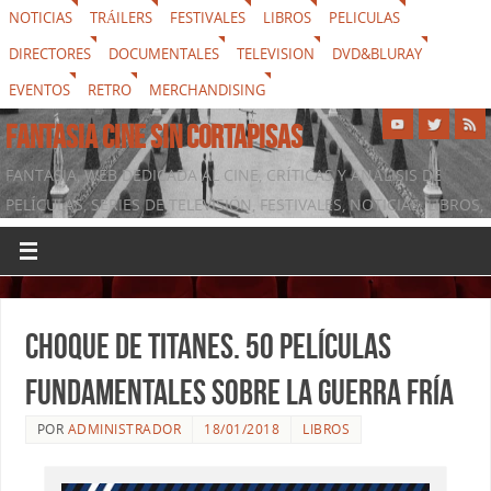
NOTICIAS
TRÁILERS
FESTIVALES
LIBROS
PELICULAS
DIRECTORES
DOCUMENTALES
TELEVISION
DVD&BLURAY
EVENTOS
RETRO
MERCHANDISING
FANTASIA CINE SIN CORTAPISAS
FANTASIA, WEB DEDICADA AL CINE, CRÍTICAS Y ANÁLISIS DE
PELÍCULAS, SERIES DE TELEVISIÓN, FESTIVALES, NOTICIAS, LIBROS,
DVD & BLURAY, MERCHANDISING Y TODO LO QUE RODEA AL
SÉPTIMO ARTE
Choque de titanes. 50 películas
fundamentales sobre la Guerra Fría
POR
ADMINISTRADOR
18/01/2018
LIBROS