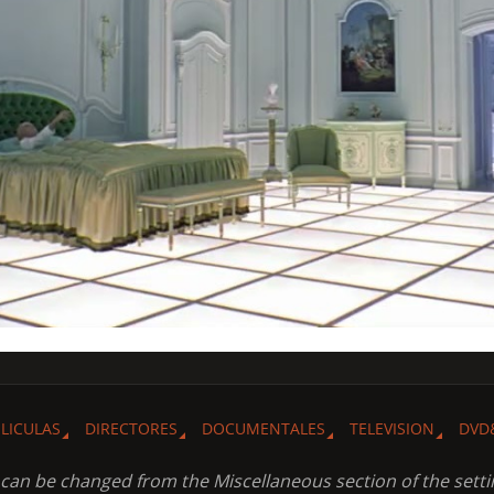
ELICULAS
DIRECTORES
DOCUMENTALES
TELEVISION
DVD
t can be changed from the Miscellaneous section of the setti