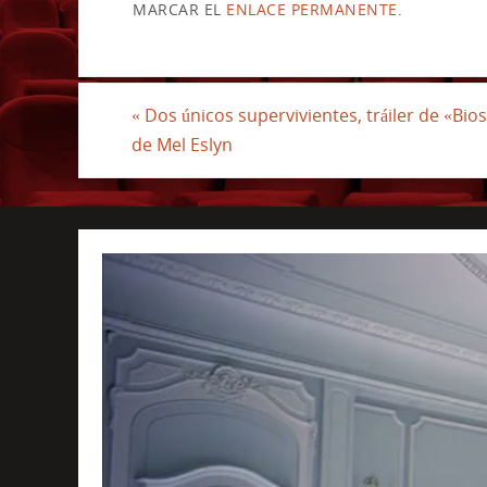
MARCAR EL
ENLACE PERMANENTE
.
«
Dos únicos supervivientes, tráiler de «Bio
de Mel Eslyn