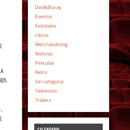
Dvd&Bluray
Eventos
Festivales
Libros
Merchandising
EL
Noticias
Peliculas
LA
Retro
EROS
Sin categoría
Television
Tráilers
–,
AL
CALENDARIO