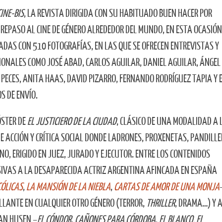
CINE-BIS
, LA REVISTA DIRIGIDA CON SU HABITUADO BUEN HACER POR
O REPASO AL CINE DE GÉNERO ALREDEDOR DEL MUNDO, EN ESTA OCASIÓN
DAS CON 510 FOTOGRAFÍAS, EN LAS QUE SE OFRECEN ENTREVISTAS Y
ONALES COMO JOSÉ ABAD, CARLOS AGUILAR, DANIEL AGUILAR, ÁNGEL
PECES, ANITA HAAS, DAVID PIZARRO, FERNANDO RODRÍGUEZ TAPIA Y 
S DE ENVÍO.
ÓSTER DE
EL JUSTICIERO DE LA CIUDAD
, CLÁSICO DE UNA MODALIDAD A 
E ACCIÓN Y CRÍTICA SOCIAL DONDE LADRONES, PROXENETAS, PANDILL
NO, ERIGIDO EN JUEZ, JURADO Y EJECUTOR. ENTRE LOS CONTENIDOS
IVAS A LA DESAPARECIDA ACTRIZ ARGENTINA AFINCADA EN ESPAÑA
ÓLICAS
,
LA MANSIÓN DE LA NIEBLA
,
CARTAS DE AMOR DE UNA MONJA
ILLANTE EN CUALQUIER OTRO GÉNERO (TERROR,
THRILLER
, DRAMA…) Y 
AN HUSEN –
EL CÓNDOR
,
CAÑONES PARA CÓRDOBA
,
EL BLANCO, EL