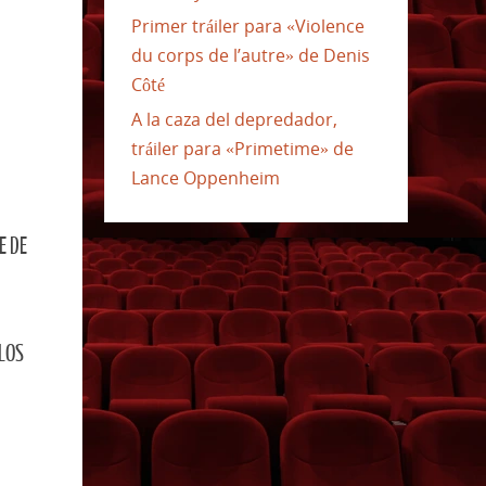
Primer tráiler para «Violence
du corps de l’autre» de Denis
Côté
A la caza del depredador,
tráiler para «Primetime» de
Lance Oppenheim
E DE
LOS