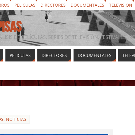
BROS
PELICULAS
DIRECTORES
DOCUMENTALES
TELEVISION
PISAS
ÁLISIS DE PELÍCULAS, SERIES DE TELEVISIÓN, FESTIVALES, 
PELICULAS
DIRECTORES
DOCUMENTALES
TELEV
OS
,
NOTICIAS