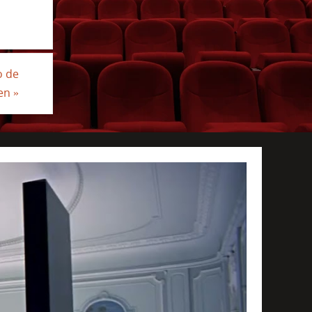
o de
len
»