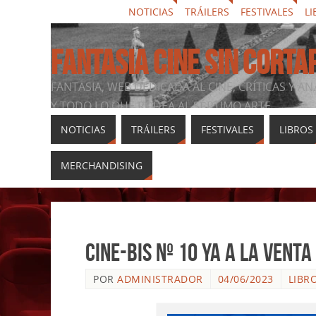
NOTICIAS
TRÁILERS
FESTIVALES
LI
FANTASIA CINE SIN CORTA
FANTASIA, WEB DEDICADA AL CINE, CRÍTICAS Y AN
Y TODO LO QUE RODEA AL SÉPTIMO ARTE
NOTICIAS
TRÁILERS
FESTIVALES
LIBROS
MERCHANDISING
Cine-Bis Nº 10 ya a la venta
POR
ADMINISTRADOR
04/06/2023
LIBR