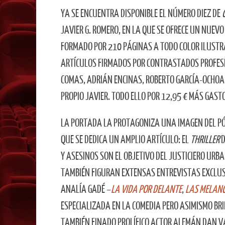
YA SE ENCUENTRA DISPONIBLE EL NÚMERO DIEZ DE
JAVIER G. ROMERO, EN LA QUE SE OFRECE UN NUEV
FORMADO POR 210 PÁGINAS A TODO COLOR ILUSTRA
ARTÍCULOS FIRMADOS POR CONTRASTADOS PROFESI
COMAS, ADRIÁN ENCINAS, ROBERTO GARCÍA-OCHOA 
PROPIO JAVIER. TODO ELLO POR 12,95 € MÁS GASTO
LA PORTADA LA PROTAGONIZA UNA IMAGEN DEL P
QUE SE DEDICA UN AMPLIO ARTÍCULO: EL
THRILLER
D
Y ASESINOS SON EL OBJETIVO DEL JUSTICIERO URBA
TAMBIÉN FIGURAN EXTENSAS ENTREVISTAS EXCLUS
ANALÍA GADÉ –
LA VIDA POR DELANTE
,
LAS MELANC
ESPECIALIZADA EN LA COMEDIA PERO ASIMISMO BR
TAMBIÉN FINADO PROLÍFICO ACTOR ALEMÁN DAN V