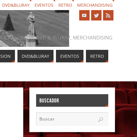
DVD&BLURAY
EVENTOS
RETRO
MERCHANDISING
NOTICIAS, LIBROS, DVD & BLURAY, MERCHANDISING
ISION
DVD&BLURAY
EVENTOS
RETRO
BUSCADOR