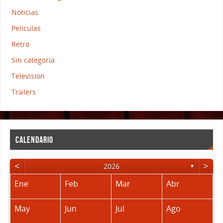
Noticias
Peliculas
Retro
Sin categoría
Television
Tráilers
CALENDARIO
<
>
2026
▼
Ene
Feb
Mar
Abr
May
Jun
Jul
Ago