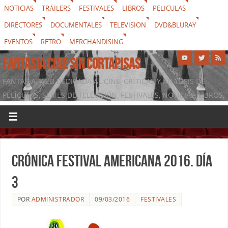
NOTICIAS
TRÁILERS
FESTIVALES
LIBROS
PELICULAS
DIRECTORES
DOCUMENTALES
TELEVISION
DVD&BLURAY
EVENTOS
RETRO
MERCHANDISING
FANTASIA CINE SIN CORTAPISAS
FANTASIA, WEB DEDICADA AL CINE, CRÍTICAS Y ANÁLISIS DE
PELÍCULAS, SERIES DE TELEVISIÓN, FESTIVALES, NOTICIAS, LIBROS,
DVD & BLURAY, MERCHANDISING Y TODO LO QUE RODEA AL
SÉPTIMO ARTE
Crónica festival Americana 2016. Día
3
POR
ADMINISTRADOR
09/03/2016
FESTIVALES