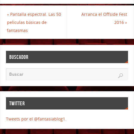
«
Pantalla espectral. Las 50
Arranca el Offside Fest
películas básicas de
2016
»
fantasmas
BUSCADOR
TWITTER
Tweets por el @fantasiablog1.