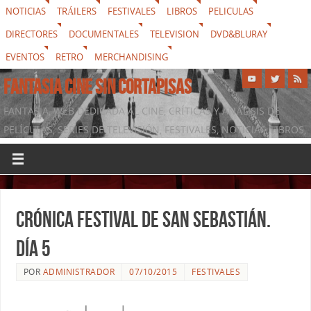
NOTICIAS
TRÁILERS
FESTIVALES
LIBROS
PELICULAS
DIRECTORES
DOCUMENTALES
TELEVISION
DVD&BLURAY
EVENTOS
RETRO
MERCHANDISING
FANTASIA CINE SIN CORTAPISAS
FANTASIA, WEB DEDICADA AL CINE, CRÍTICAS Y ANÁLISIS DE
PELÍCULAS, SERIES DE TELEVISIÓN, FESTIVALES, NOTICIAS, LIBROS,
DVD & BLURAY, MERCHANDISING Y TODO LO QUE RODEA AL
SÉPTIMO ARTE
Crónica festival de San Sebastián.
Día 5
POR
ADMINISTRADOR
07/10/2015
FESTIVALES