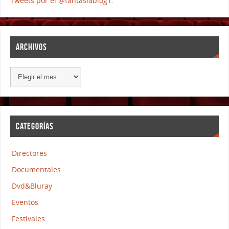
Tweets por el @fantasiablog1.
ARCHIVOS
CATEGORÍAS
Directores
Documentales
Dvd&Bluray
Eventos
Festivales