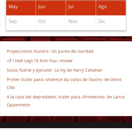
May
Jun
Jul
Ago
Sep
Oct
Nov
Dic
Proyecciones Xcèntric: Un punto de claridad
«If I Had Legs I’d Kick You» review
Sucio, fuerte y ejecutor. La ley de Harry Callahan
Primer tráiler para «Violence du corps de l’autre» de Denis
Côté
A la caza del depredador, tráiler para «Primetime» de Lance
Oppenheim