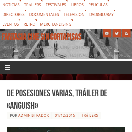
NOTICIAS
TRÁILERS
FESTIVALES
LIBROS
PELICULAS
DIRECTORES
DOCUMENTALES
TELEVISION
DVD&BLURAY
EVENTOS
RETRO
MERCHANDISING
FANTASIA CINE SIN CORTAPISAS
FANTASIA, WEB DEDICADA AL CINE, CRÍTICAS Y ANÁLISIS DE
PELÍCULAS, SERIES DE TELEVISIÓN, FESTIVALES, NOTICIAS, LIBROS,
DVD & BLURAY, MERCHANDISING Y TODO LO QUE RODEA AL
SÉPTIMO ARTE
De posesiones varias, tráiler de
«Anguish»
POR
ADMINISTRADOR
01/12/2015
TRÁILERS