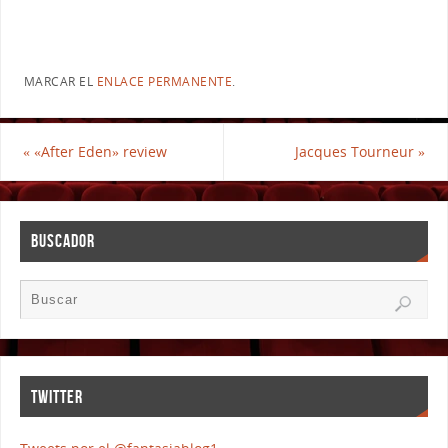
MARCAR EL
ENLACE PERMANENTE
.
«
«After Eden» review
Jacques Tourneur
»
BUSCADOR
TWITTER