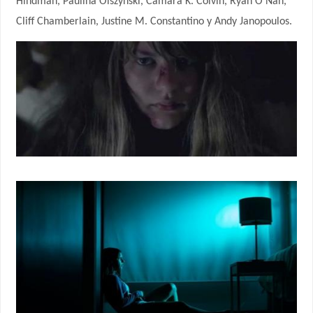
Hindman, Paulina Olszynski, Camara K. Colvin, Ryan O’Nan,
Cliff Chamberlain, Justine M. Constantino y Andy Janopoulos.