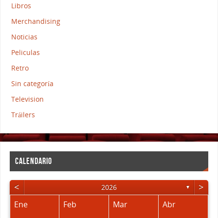
Libros
Merchandising
Noticias
Peliculas
Retro
Sin categoría
Television
Tráilers
CALENDARIO
<
>
2026
▼
Ene
Feb
Mar
Abr