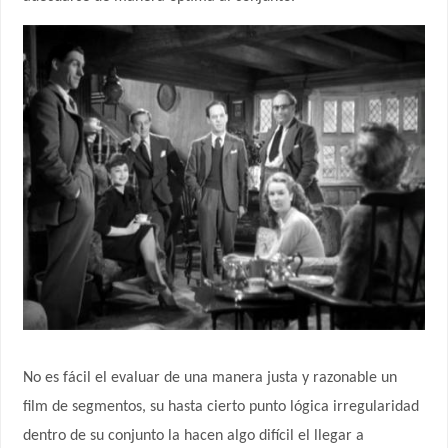
No es fácil el evaluar de una manera justa y razonable un
film de segmentos, su hasta cierto punto lógica irregularidad
dentro de su conjunto la hacen algo difícil el llegar a