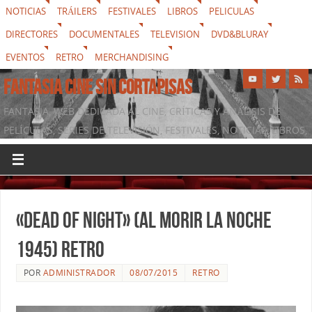
NOTICIAS
TRÁILERS
FESTIVALES
LIBROS
PELICULAS
DIRECTORES
DOCUMENTALES
TELEVISION
DVD&BLURAY
EVENTOS
RETRO
MERCHANDISING
FANTASIA CINE SIN CORTAPISAS
FANTASIA, WEB DEDICADA AL CINE, CRÍTICAS Y ANÁLISIS DE
PELÍCULAS, SERIES DE TELEVISIÓN, FESTIVALES, NOTICIAS, LIBROS,
DVD & BLURAY, MERCHANDISING Y TODO LO QUE RODEA AL
SÉPTIMO ARTE
«Dead of Night» (Al Morir la Noche
1945) retro
POR
ADMINISTRADOR
08/07/2015
RETRO