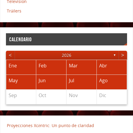
Television
Tráilers
CALENDARIO
<
>
2026
▼
Ene
Feb
Mar
Abr
May
Jun
Jul
Ago
Sep
Oct
Nov
Dic
Proyecciones Xcèntric: Un punto de claridad