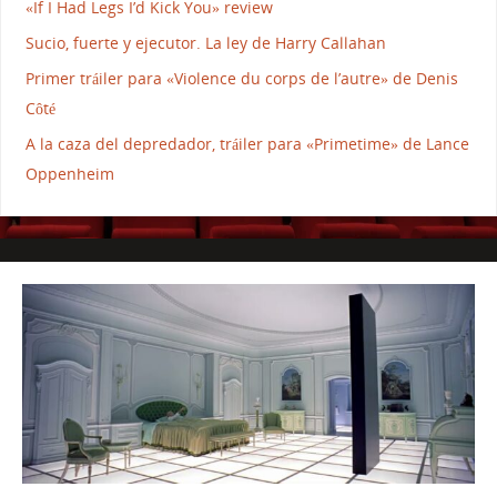
«If I Had Legs I’d Kick You» review
Sucio, fuerte y ejecutor. La ley de Harry Callahan
Primer tráiler para «Violence du corps de l’autre» de Denis
Côté
A la caza del depredador, tráiler para «Primetime» de Lance
Oppenheim