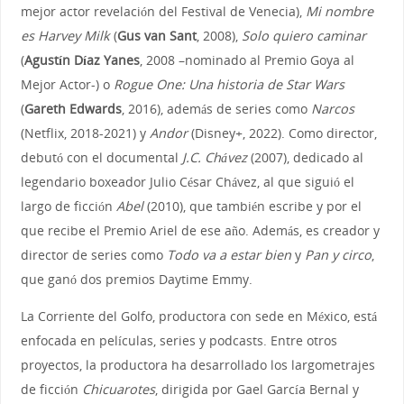
mejor actor revelación del Festival de Venecia),
Mi nombre
es Harvey Milk
(
Gus van Sant
, 2008),
Solo quiero caminar
(
Agustín Díaz Yanes
, 2008 –nominado al Premio Goya al
Mejor Actor-) o
Rogue One: Una historia de Star Wars
(
Gareth Edwards
, 2016), además de series como
Narcos
(Netflix, 2018-2021) y
Andor
(Disney+, 2022). Como director,
debutó con el documental
J.C. Chávez
(2007), dedicado al
legendario boxeador Julio César Chávez, al que siguió el
largo de ficción
Abel
(2010), que también escribe y por el
que recibe el Premio Ariel de ese año. Además, es creador y
director de series como
Todo va a estar bien
y
Pan y circo
,
que ganó dos premios Daytime Emmy.
La Corriente del Golfo, productora con sede en México, está
enfocada en películas, series y podcasts. Entre otros
proyectos, la productora ha desarrollado los largometrajes
de ficción
Chicuarotes
, dirigida por Gael García Bernal y