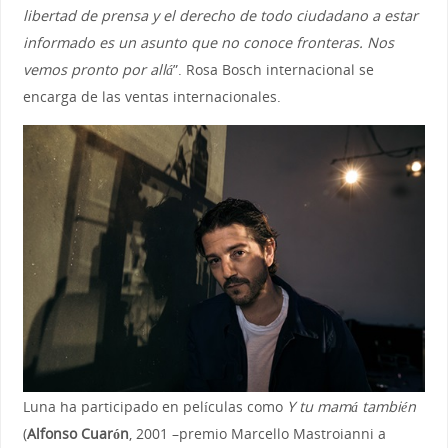
libertad de prensa y el derecho de todo ciudadano a estar
informado es un asunto que no conoce fronteras. Nos
vemos pronto por allá
”. Rosa Bosch internacional se
encarga de las ventas internacionales.
Luna ha participado en películas como
Y tu mamá también
(
Alfonso Cuarón
, 2001 –premio Marcello Mastroianni a