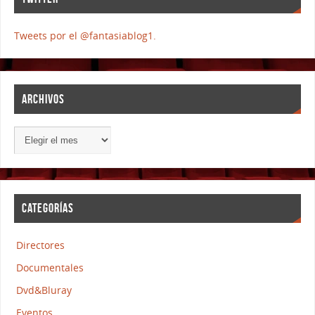
Tweets por el @fantasiablog1.
ARCHIVOS
CATEGORÍAS
Directores
Documentales
Dvd&Bluray
Eventos