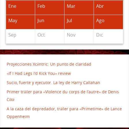
Ene
Feb
Mar
Abr
May
Jun
Jul
Ago
Sep
Oct
Nov
Dic
Proyecciones Xcèntric: Un punto de claridad
«If I Had Legs I’d Kick You» review
Sucio, fuerte y ejecutor. La ley de Harry Callahan
Primer tráiler para «Violence du corps de l’autre» de Denis
Côté
A la caza del depredador, tráiler para «Primetime» de Lance
Oppenheim