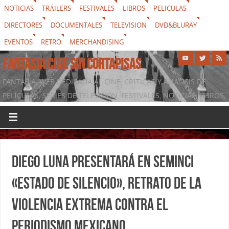
NOTICIAS
TRÁILERS
FESTIVALES
LIBROS
PELICULAS
DIRECTORES
DOCUMENTALES
TELEVISION
DVD&BLURAY
EVENTOS
RETRO
MERCHANDISING
FANTASIA CINE SIN CORTAPISAS
FANTASIA, WEB DEDICADA AL CINE, CRÍTICAS Y ANÁLISIS DE
PELÍCULAS, SERIES DE TELEVISIÓN, FESTIVALES, NOTICIAS, LIBROS,
DVD & BLURAY, MERCHANDISING Y TODO LO QUE RODEA AL
SÉPTIMO ARTE
Diego Luna presentará en Seminci
«Estado de silencio», retrato de la
violencia extrema contra el
periodismo mexicano