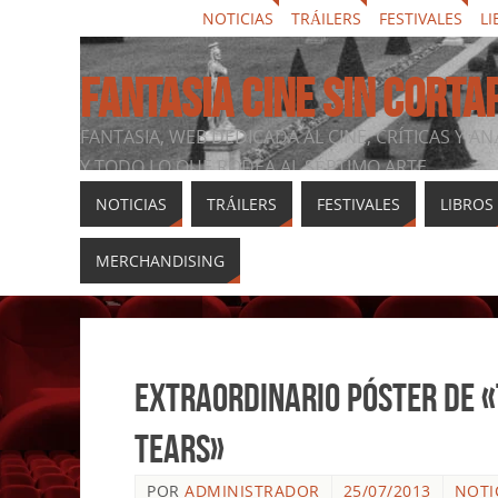
NOTICIAS
TRÁILERS
FESTIVALES
LI
FANTASIA CINE SIN CORTA
FANTASIA, WEB DEDICADA AL CINE, CRÍTICAS Y AN
Y TODO LO QUE RODEA AL SÉPTIMO ARTE
NOTICIAS
TRÁILERS
FESTIVALES
LIBROS
MERCHANDISING
Extraordinario póster de «
Tears»
POR
ADMINISTRADOR
25/07/2013
NOTI