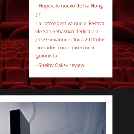
«Hope», lo nuevo de Na Hong-
jin
La retrospectiva que el Festival
de San Sebastián dedicará a
José Giovanni incluirá 20 títulos
firmados como director o
guionista
«Shelby Oaks» review