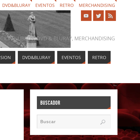
DVD&BLURAY
EVENTOS
RETRO
MERCHANDISING
NOTICIAS, LIBROS, DVD & BLURAY, MERCHANDISING
ISION
DVD&BLURAY
EVENTOS
RETRO
BUSCADOR