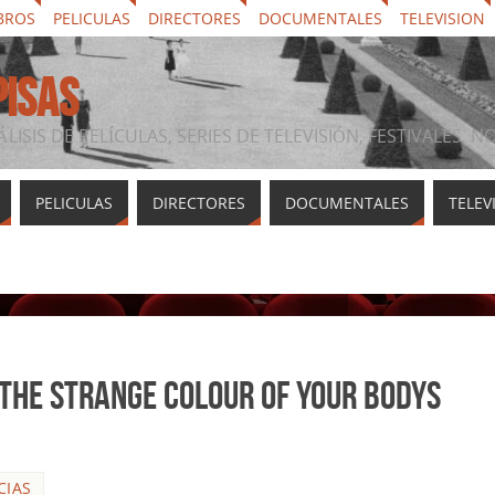
BROS
PELICULAS
DIRECTORES
DOCUMENTALES
TELEVISION
PISAS
ÁLISIS DE PELÍCULAS, SERIES DE TELEVISIÓN, FESTIVALES, 
PELICULAS
DIRECTORES
DOCUMENTALES
TELEV
The Strange Colour Of Your Bodys
CIAS