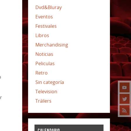
Dvd&Bluray
Eventos
Festivales
Libros
Merchandising
Noticias
Peliculas
a
Retro
o
Sin categoría
Television
r
Tráilers
CALENDARIO