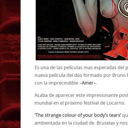
Es una de las películas mas esperadas del 
nueva película del dúo formado por Bruno 
con la imprecindible «
Amer
«.
Acaba de aparecer este impresionante poste
mundial en el próximo festival de Locarno.
‘The strange colour of your body’s tears’
que
ambientada en la ciudad de Bruselas y no