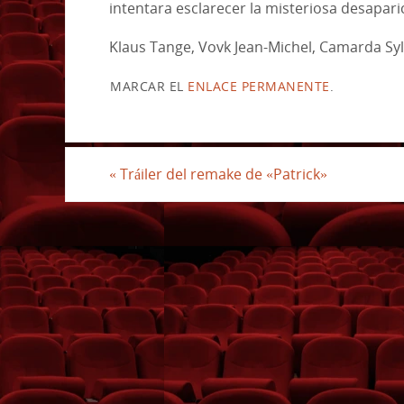
intentara esclarecer la misteriosa desapari
Klaus Tange, Vovk Jean-Michel, Camarda Sy
MARCAR EL
ENLACE PERMANENTE
.
«
Tráiler del remake de «Patrick»