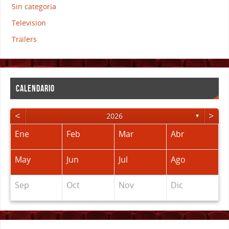
Sin categoría
Television
Tráilers
CALENDARIO
<
>
2026
▼
Ene
Feb
Mar
Abr
May
Jun
Jul
Ago
Sep
Oct
Nov
Dic