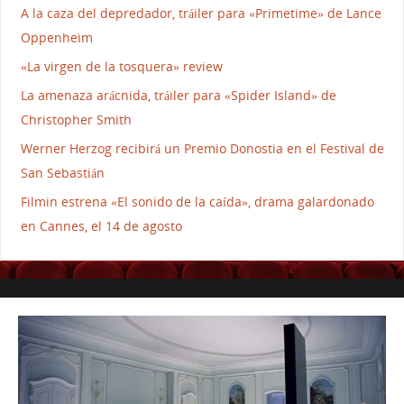
A la caza del depredador, tráiler para «Primetime» de Lance
Oppenheim
«La virgen de la tosquera» review
La amenaza arácnida, tráiler para «Spider Island» de
Christopher Smith
Werner Herzog recibirá un Premio Donostia en el Festival de
San Sebastián
Filmin estrena «El sonido de la caída», drama galardonado
en Cannes, el 14 de agosto