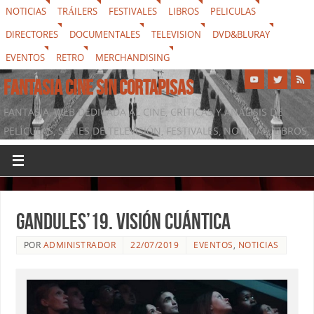
NOTICIAS
TRÁILERS
FESTIVALES
LIBROS
PELICULAS
DIRECTORES
DOCUMENTALES
TELEVISION
DVD&BLURAY
EVENTOS
RETRO
MERCHANDISING
FANTASIA CINE SIN CORTAPISAS
FANTASIA, WEB DEDICADA AL CINE, CRÍTICAS Y ANÁLISIS DE
PELÍCULAS, SERIES DE TELEVISIÓN, FESTIVALES, NOTICIAS, LIBROS,
DVD & BLURAY, MERCHANDISING Y TODO LO QUE RODEA AL
SÉPTIMO ARTE
Gandules’19. Visión cuántica
POR
ADMINISTRADOR
22/07/2019
EVENTOS
,
NOTICIAS