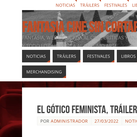
NOTICIAS
TRÁILERS
FESTIVALES
LI
FANTASIA CINE SIN CORTA
FANTASIA, WEB DEDICADA AL CINE, CRÍTICAS Y AN
Y TODO LO QUE RODEA AL SÉPTIMO ARTE
NOTICIAS
TRÁILERS
FESTIVALES
LIBROS
MERCHANDISING
El gótico feminista, tráil
POR
ADMINISTRADOR
27/03/2022
NOTI