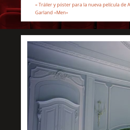
«
Tráiler y póster para la nueva película de 
Garland «Men»