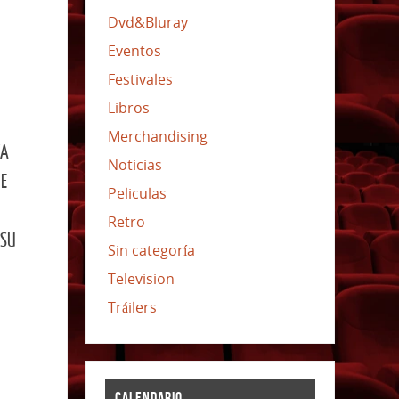
Dvd&Bluray
Eventos
Festivales
Libros
Merchandising
VA
Noticias
NE
Peliculas
Retro
 SU
Sin categoría
Television
Tráilers
CALENDARIO