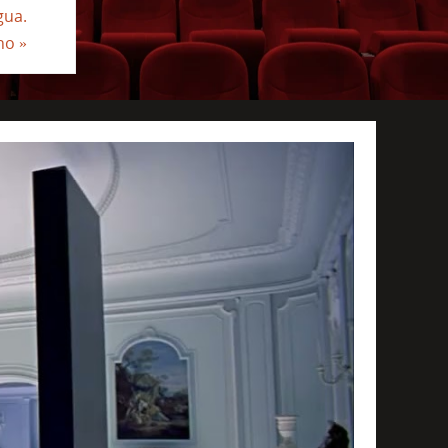
gua.
ino
»