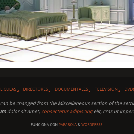
ELICULAS
DIRECTORES
DOCUMENTALES
TELEVISION
DVD
t can be changed from the Miscellaneous section of the setti
sum
dolor sit amet,
consectetur adipiscing
elit, cras ut imper
FUNCIONA CON
PARABOLA
&
WORDPRESS.