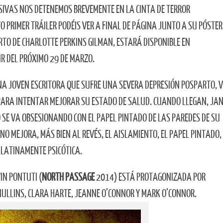
SIVAS NOS DETENEMOS BREVEMENTE EN LA CINTA DE TERROR
YO PRIMER TRÁILER PODÉIS VER A FINAL DE PÁGINA JUNTO A SU PÓSTER
ORTO DE CHARLOTTE PERKINS GILMAN, ESTARÁ DISPONIBLE EN
 DEL PRÓXIMO 29 DE MARZO.
A JOVEN ESCRITORA QUE SUFRE UNA SEVERA DEPRESIÓN POSPARTO, 
 PARA INTENTAR MEJORAR SU ESTADO DE SALUD. CUANDO LLEGAN, JA
 SE VA OBSESIONANDO CON EL PAPEL PINTADO DE LAS PAREDES DE SU
NO MEJORA, MÁS BIEN AL REVÉS, EL AISLAMIENTO, EL PAPEL PINTADO,
ULATINAMENTE PSICÓTICA.
VIN PONTUTI (
NORTH PASSAGE
2014) ESTÁ PROTAGONIZADA POR
MULLINS, CLARA HARTE, JEANNE O’CONNOR Y MARK O’CONNOR.