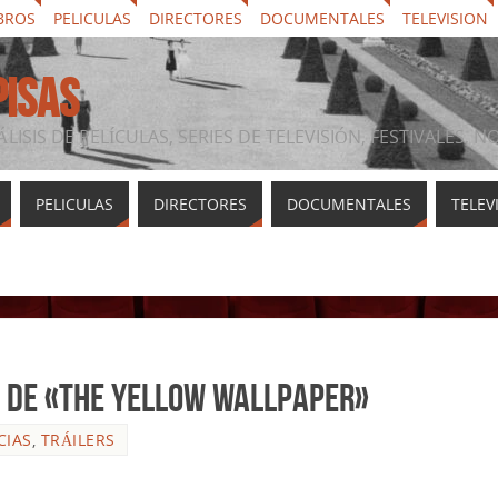
BROS
PELICULAS
DIRECTORES
DOCUMENTALES
TELEVISION
PISAS
ÁLISIS DE PELÍCULAS, SERIES DE TELEVISIÓN, FESTIVALES, 
PELICULAS
DIRECTORES
DOCUMENTALES
TELEV
er de «The Yellow Wallpaper»
CIAS
,
TRÁILERS