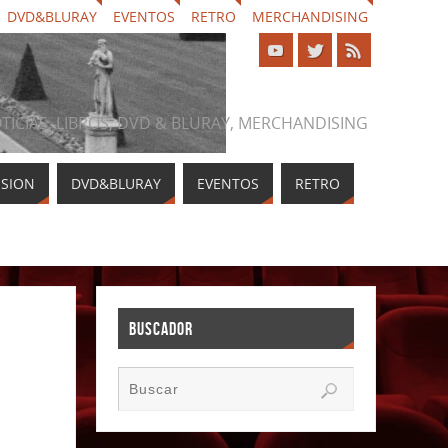
DVD&BLURAY
EVENTOS
RETRO
MERCHANDISING
NOTICIAS, LIBROS, DVD & BLURAY, MERCHANDISING
ISION
DVD&BLURAY
EVENTOS
RETRO
BUSCADOR