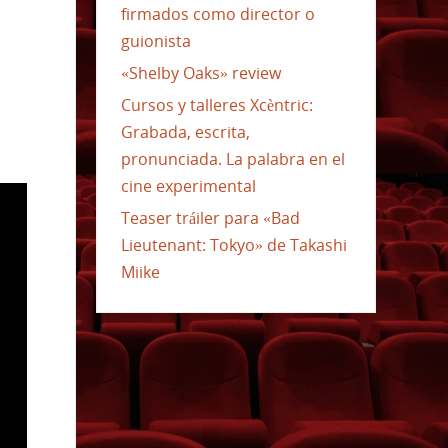
firmados como director o
guionista
«Shelby Oaks» review
Cursos y talleres Xcèntric:
Grabada, escrita,
pronunciada. La palabra en el
cine experimental
Teaser tráiler para «Bad
Lieutenant: Tokyo» de Takashi
Miike