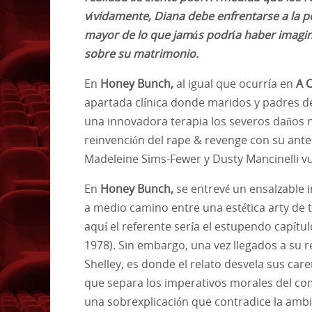
vívidamente, Diana debe enfrentarse a la 
mayor de lo que jamás podría haber imagin
sobre su matrimonio.
En
Honey Bunch,
al igual que ocurría en
A 
apartada clínica donde maridos y padres d
una innovadora terapia los severos daños n
reinvención del rape & revenge con su ante
Madeleine Sims-Fewer y Dusty Mancinelli vu
En
Honey Bunch,
se entrevé un ensalzable i
a medio camino entre una estética arty de to
aquí el referente sería el estupendo capítu
1978). Sin embargo, una vez llegados a su 
Shelley, es donde el relato desvela sus car
que separa los imperativos morales del c
una sobrexplicación que contradice la ambi