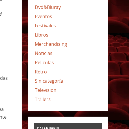
Dvd&Bluray
d
Eventos
Festivales
Libros
Merchandising
Noticias
Peliculas
Retro
adas
Sin categoría
Television
Tráilers
ea
nte
CALENDARIO