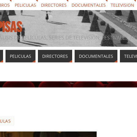
BROS
PELICULAS
DIRECTORES
DOCUMENTALES
TELEVISION
PISAS
ÁLISIS DE PELÍCULAS, SERIES DE TELEVISIÓN, FESTIVALES, 
PELICULAS
DIRECTORES
DOCUMENTALES
TELEV
CULAS