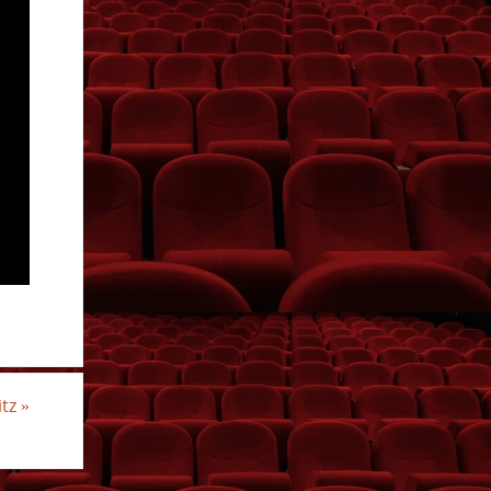
itz
»