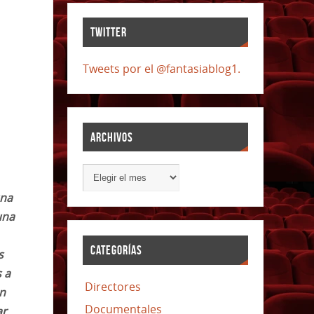
TWITTER
Tweets por el @fantasiablog1.
ARCHIVOS
una
una
CATEGORÍAS
s
 a
Directores
en
Documentales
ar