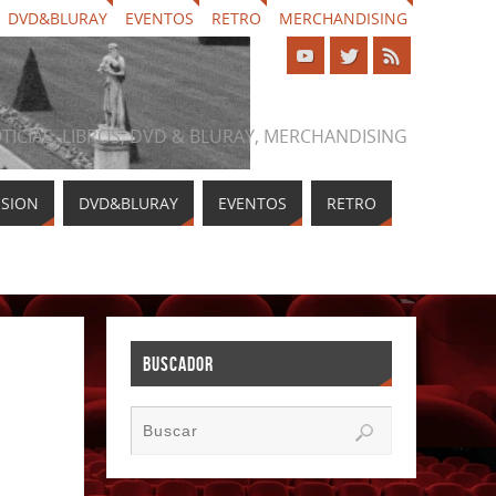
DVD&BLURAY
EVENTOS
RETRO
MERCHANDISING
NOTICIAS, LIBROS, DVD & BLURAY, MERCHANDISING
ISION
DVD&BLURAY
EVENTOS
RETRO
BUSCADOR