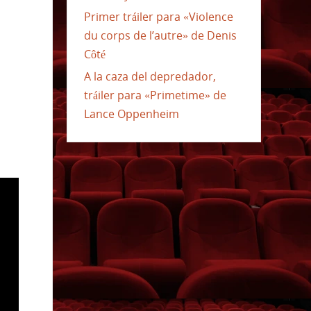
Primer tráiler para «Violence
du corps de l’autre» de Denis
Côté
A la caza del depredador,
tráiler para «Primetime» de
Lance Oppenheim