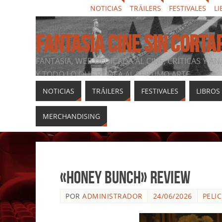
NOTICIAS
TRÁILERS
FESTIVALES
LI
FANTASIA CINE SIN CORTA
FANTASIA, WEB DEDICADA AL CINE, CRÍTICAS Y AN
Y TODO LO QUE RODEA AL SÉPTIMO ARTE
NOTICIAS
TRÁILERS
FESTIVALES
LIBROS
MERCHANDISING
«Honey Bunch» review
POR
ADMINISTRADOR
24/06/2026
PELI