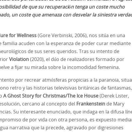
posibilidad de que su recuperación tenga un coste mucho
ado, un coste que amenaza con desvelar la siniestra verda
Cure for Wellness
(Gore Verbinski, 2006), nos sitúa en una
e familia acuden con la esperanza de poder curar mediante
eurológicos de sus seres queridos. Tras su intento de
rior
Violation
(2020), el dúo de realizadores formado por
elve a fijar su mirada sobre la incomodidad femenina.
ntento por recrear atmósferas propicias a la paranoia, situ
no retro y las historias televisivas británicas de fantasmas,
lo
A Ghost Story for Christmas/The Ice House
(Derek Lister,
resolución, cercano al concepto del
Frankenstein
de Mary
encias. Su interesante enunciado, que indaga en la difusa lín
ompromiso de por vida con otra persona, es expuesto media
gua narrativa que la precede, agravado por digresiones