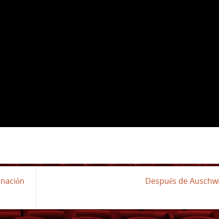
inación
Después de Auschw