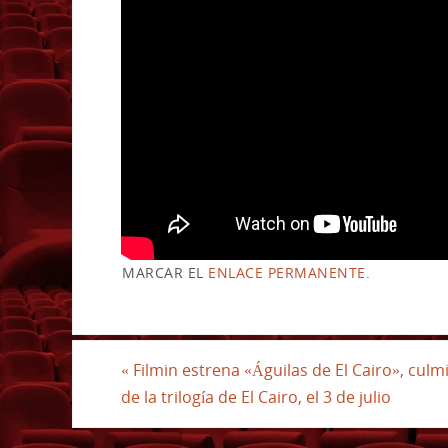
MARCAR EL
ENLACE PERMANENTE
.
«
Filmin estrena «Águilas de El Cairo», culm
de la trilogía de El Cairo, el 3 de julio