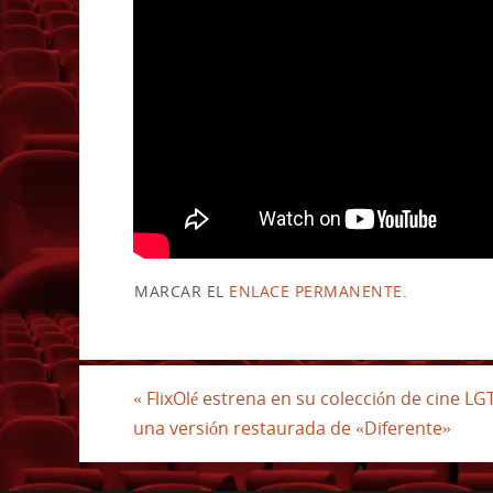
MARCAR EL
ENLACE PERMANENTE
.
«
FlixOlé estrena en su colección de cine LG
una versión restaurada de «Diferente»