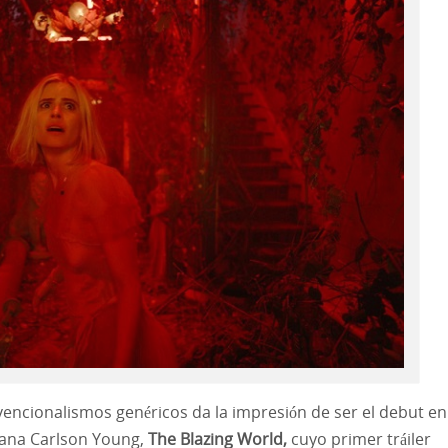
ncionalismos genéricos da la impresión de ser el debut en
cana Carlson Young,
The Blazing World,
cuyo primer tráiler