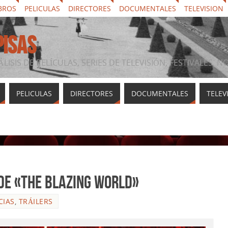
BROS
PELICULAS
DIRECTORES
DOCUMENTALES
TELEVISION
PISAS
ÁLISIS DE PELÍCULAS, SERIES DE TELEVISIÓN, FESTIVALES, 
PELICULAS
DIRECTORES
DOCUMENTALES
TELEV
 de «The Blazing World»
CIAS
,
TRÁILERS