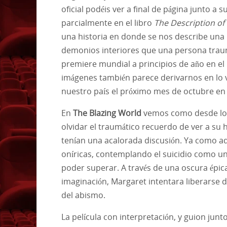
oficial podéis ver a final de página junto a
parcialmente en el libro
The Description of
una historia en donde se nos describe una 
demonios interiores que una persona trauma
premiere mundial a principios de año en el
imágenes también parece derivarnos en lo v
nuestro país el próximo mes de octubre en e
En
The Blazing World
vemos como desde los 
olvidar el traumático recuerdo de ver a su
tenían una acalorada discusión. Ya como adu
oníricas, contemplando el suicidio como u
poder superar. A través de una oscura épic
imaginación, Margaret intentara liberarse 
del abismo.
La película con interpretación, y guion jun