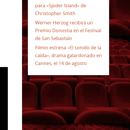
para «Spider Island» de
Christopher Smith
Werner Herzog recibirá un
Premio Donostia en el Festival
de San Sebastián
Filmin estrena «El sonido de la
caída», drama galardonado en
Cannes, el 14 de agosto