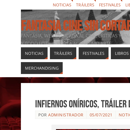
NOTICIAS
TRÁILERS
FESTIVALES
LI
FANTASIA CINE SIN CORTA
FANTASIA, WEB DEDICADA AL CINE, CRÍTICAS Y AN
Y TODO LO QUE RODEA AL SÉPTIMO ARTE
NOTICIAS
TRÁILERS
FESTIVALES
LIBROS
MERCHANDISING
Infiernos oníricos, tráiler
POR
ADMINISTRADOR
05/07/2021
NOTI