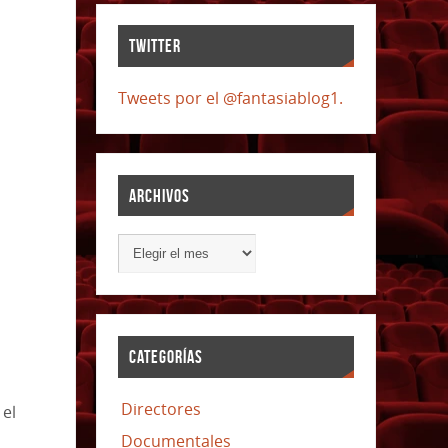
TWITTER
Tweets por el @fantasiablog1.
ARCHIVOS
CATEGORÍAS
Directores
 el
Documentales