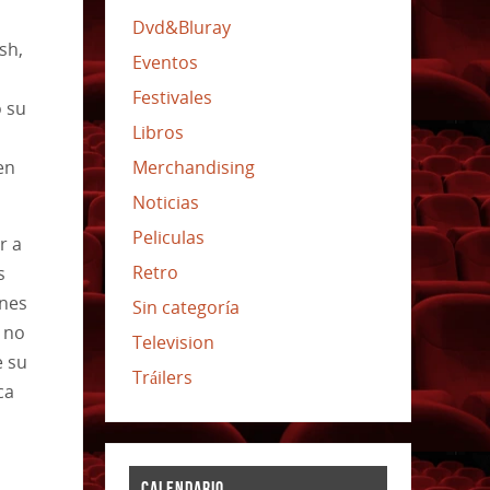
Dvd&Bluray
sh,
Eventos
Festivales
o su
Libros
en
Merchandising
Noticias
Peliculas
r a
Retro
s
ones
Sin categoría
 no
Television
e su
Tráilers
ca
CALENDARIO