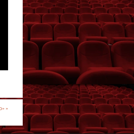
mb»
»