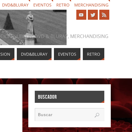
DVD&BLURAY
EVENTOS
RETRO
MERCHANDISING
NOTICIAS, LIBROS, DVD & BLURAY, MERCHANDISING
ISION
DVD&BLURAY
EVENTOS
RETRO
BUSCADOR