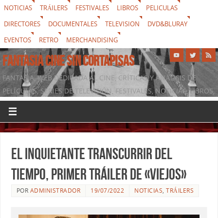
NOTICIAS
TRÁILERS
FESTIVALES
LIBROS
PELICULAS
DIRECTORES
DOCUMENTALES
TELEVISION
DVD&BLURAY
EVENTOS
RETRO
MERCHANDISING
FANTASIA CINE SIN CORTAPISAS
FANTASIA, WEB DEDICADA AL CINE, CRÍTICAS Y ANÁLISIS DE
PELÍCULAS, SERIES DE TELEVISIÓN, FESTIVALES, NOTICIAS, LIBROS,
DVD & BLURAY, MERCHANDISING Y TODO LO QUE RODEA AL
SÉPTIMO ARTE
El inquietante transcurrir del
tiempo, primer tráiler de «Viejos»
POR
ADMINISTRADOR
19/07/2022
NOTICIAS
,
TRÁILERS