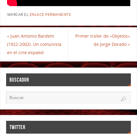
MARCAR EL
ENLACE PERMANENTE
.
«
Juan Antonio Bardem
Primer tráiler de «Objetos»
(1922-2002). Un comunista
de Jorge Dorado
»
en el cine español
BUSCADOR
TWITTER