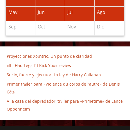
May
Jun
Jul
Ago
Sep
Oct
Nov
Dic
Proyecciones Xcèntric: Un punto de claridad
«If I Had Legs I’d Kick You» review
Sucio, fuerte y ejecutor. La ley de Harry Callahan
Primer tráiler para «Violence du corps de l’autre» de Denis
Côté
A la caza del depredador, tráiler para «Primetime» de Lance
Oppenheim