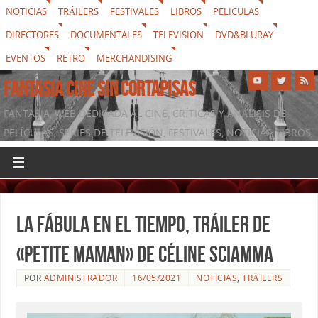
NOTICIAS
TRÁILERS
FESTIVALES
LIBROS
PELICULAS
DIRECTORES
DOCUMENTALES
TELEVISION
DVD&BLURAY
EVENTOS
RETRO
MERCHANDISING
FANTASIA CINE SIN CORTAPISAS
FANTASIA, WEB DEDICADA AL CINE, CRÍTICAS Y ANÁLISIS DE
PELÍCULAS, SERIES DE TELEVISIÓN, FESTIVALES, NOTICIAS, LIBROS,
DVD & BLURAY, MERCHANDISING Y TODO LO QUE RODEA AL
SÉPTIMO ARTE
La fábula en el tiempo, tráiler de
«Petite maman» de Céline Sciamma
POR
ADMINISTRADOR
16/05/2021
NOTICIAS
,
TRÁILERS