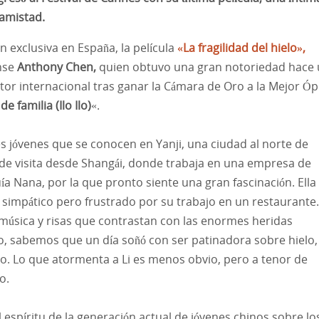
 amistad.
n exclusiva en España, la película
«La fragilidad del hielo»,
ense
Anthony Chen,
quien obtuvo una gran notoriedad hace
or internacional tras ganar la Cámara de Oro a la Mejor Ó
e familia (Ilo Ilo)
«.
res jóvenes que se conocen en Yanji, una ciudad al norte de
o de visita desde Shangái, donde trabaja en una empresa de
uía Nana, por la que pronto siente una gran fascinación. Ella
 simpático pero frustrado por su trabajo en un restaurante.
 música y risas que contrastan con las enormes heridas
o, sabemos que un día soñó con ser patinadora sobre hielo,
no. Lo que atormenta a Li es menos obvio, pero a tenor de
o.
 espíritu de la generación actual de jóvenes chinos sobre lo