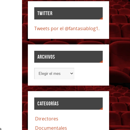
TWITTER
Tweets por el @fantasiablog1.
ARCHIVOS
CATEGORÍAS
Directores
Documentales
a