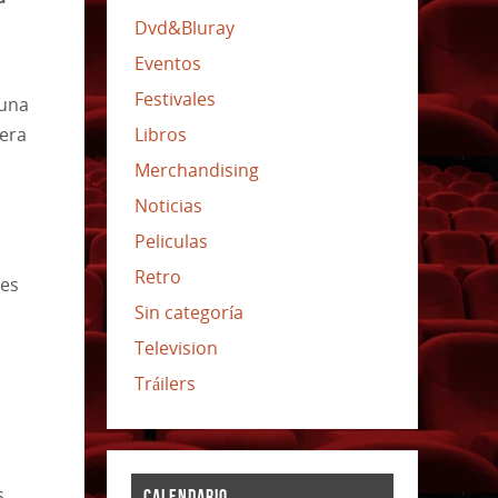
Dvd&Bluray
Eventos
Festivales
 una
pera
Libros
Merchandising
Noticias
Peliculas
Retro
 es
Sin categoría
Television
Tráilers
s
CALENDARIO