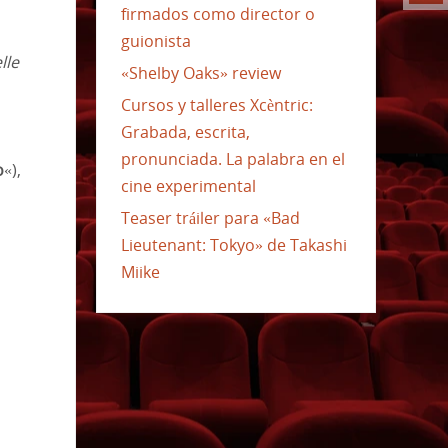
firmados como director o
guionista
lle
«Shelby Oaks» review
Cursos y talleres Xcèntric:
Grabada, escrita,
pronunciada. La palabra en el
o
«),
cine experimental
Teaser tráiler para «Bad
Lieutenant: Tokyo» de Takashi
Miike