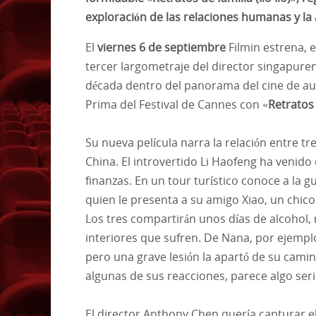
exploración de las relaciones humanas y la
El
viernes
6 de septiembre
Filmin estrena,
e
tercer largometraje del director singapur
década dentro del panorama del cine de aut
Prima del Festival de Cannes con «
Retratos d
Su nueva película narra la relación entre t
China. El introvertido Li Haofeng ha venid
finanzas. En un tour turístico conoce a la g
quien le presenta a su amigo Xiao, un chico
Los tres compartirán unos días de alcohol,
interiores que sufren. De Nana, por ejempl
pero una grave lesión la apartó de su cami
algunas de sus reacciones, parece algo seri
El director Anthony Chen quería capturar el