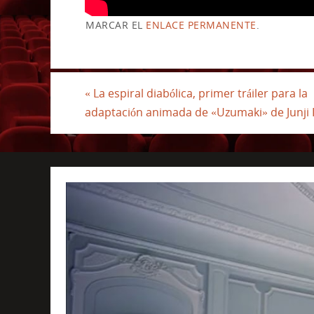
MARCAR EL
ENLACE PERMANENTE
.
«
La espiral diabólica, primer tráiler para la
adaptación animada de «Uzumaki» de Junji 