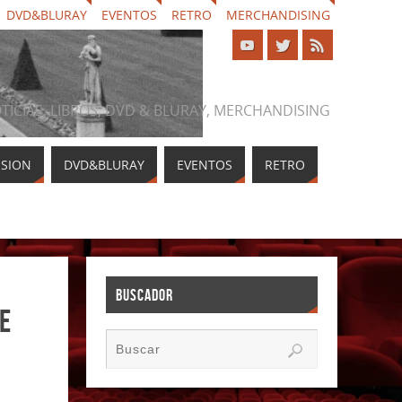
DVD&BLURAY
EVENTOS
RETRO
MERCHANDISING
NOTICIAS, LIBROS, DVD & BLURAY, MERCHANDISING
ISION
DVD&BLURAY
EVENTOS
RETRO
BUSCADOR
e