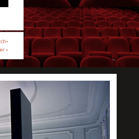
tch»
ler
»