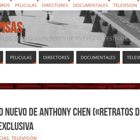
BROS
PELICULAS
DIRECTORES
DOCUMENTALES
TELEVISION
PISAS
ÁLISIS DE PELÍCULAS, SERIES DE TELEVISIÓN, FESTIVALES, 
PELICULAS
DIRECTORES
DOCUMENTALES
TELEV
lo nuevo de Anthony Chen («Retratos d
 exclusiva
CIAS
,
TELEVISION