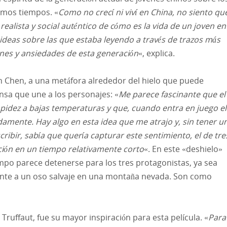
imos tiempos. «
Como no crecí ni viví en China, no siento qu
realista y social auténtico de cómo es la vida de un joven en
s ideas sobre las que estaba leyendo a través de trazos más
Ene
Ene
Ene
Ene
Ene
Ene
Ene
Ene
Ene
Ene
Ene
Ene
Ene
Feb
Feb
Feb
Feb
Feb
Feb
Feb
Feb
Feb
Feb
Feb
Feb
Feb
ones y ansiedades de esta generación
«, explica.
May
May
May
May
May
May
May
May
May
May
May
May
May
Jun
Jun
Jun
Jun
Jun
Jun
Jun
Jun
Jun
Jun
Jun
Jun
Jun
egún Chen, a una metáfora alrededor del hielo que puede
ensa que une a los personajes: «
Me parece fascinante que el
Sep
Sep
Sep
Sep
Sep
Sep
Sep
Sep
Sep
Sep
Sep
Sep
Sep
Oct
Oct
Oct
Oct
Oct
Oct
Oct
Oct
Oct
Oct
Oct
Oct
Oct
apidez a bajas temperaturas y que, cuando entra en juego el
idamente. Hay algo en esta idea que me atrajo y, sin tener u
cribir, sabía que quería capturar este sentimiento, el de tre
ción en un tiempo relativamente corto
«. En este «deshielo»
mpo parece detenerse para los tres protagonistas, ya sea
ente a un oso salvaje en una montaña nevada. Son como
 Truffaut, fue su mayor inspiración para esta película. «
Para