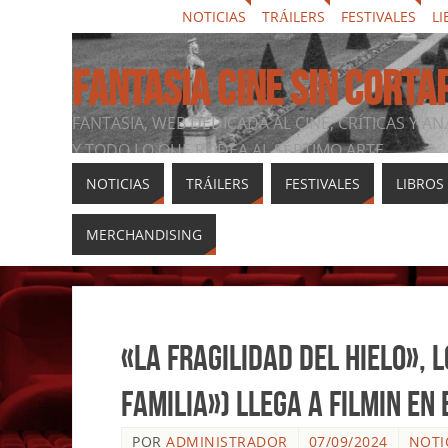
NOTICIAS
TRÁILERS
FESTIVALES
LI
FANTASIA CINE SIN CORTA
FANTASIA, WEB DEDICADA AL CINE, CRÍTICAS Y AN
Y TODO LO QUE RODEA AL SÉPTIMO ARTE
NOTICIAS
TRÁILERS
FESTIVALES
LIBROS
MERCHANDISING
«La fragilidad del hielo», 
familia») llega a Filmin en
POR
ADMINISTRADOR
07/09/2024
NOTI