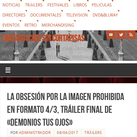
NOTICIAS
TRÁILERS
FESTIVALES
LIBROS
PELICULAS
DIRECTORES
DOCUMENTALES
TELEVISION
DVD&BLURAY
EVENTOS
RETRO
MERCHANDISING
FANTASIA CINE SIN CORTAPISAS
FANTASIA, WEB DEDICADA AL CINE, CRÍTICAS Y ANÁLISIS DE
PELÍCULAS, SERIES DE TELEVISIÓN, FESTIVALES, NOTICIAS, LIBROS,
DVD & BLURAY, MERCHANDISING Y TODO LO QUE RODEA AL
SÉPTIMO ARTE
La obsesión por la imagen prohibida
en formato 4/3, tráiler final de
«Demonios tus ojos»
POR
ADMINISTRADOR
08/04/2017
TRÁILERS