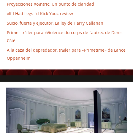
Proyecciones Xcèntric: Un punto de claridad
«If I Had Legs I’d Kick You» review
Sucio, fuerte y ejecutor. La ley de Harry Callahan
Primer tráiler para «Violence du corps de l’autre» de Denis
Côté
A la caza del depredador, tráiler para «Primetime» de Lance
Oppenheim