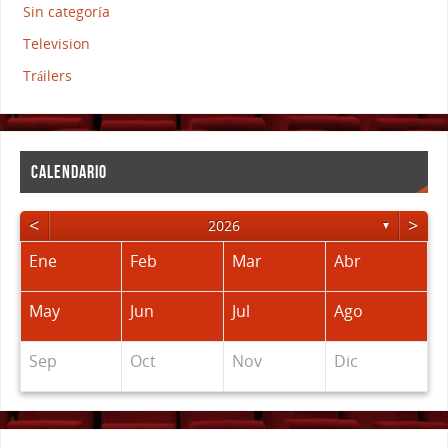
Sin categoría
Television
Tráilers
CALENDARIO
<
>
2026
▼
Ene
Feb
Mar
Abr
May
Jun
Jul
Ago
Sep
Oct
Nov
Dic