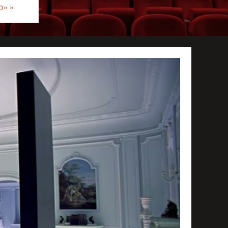
io»
»