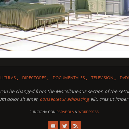
ELICULAS
DIRECTORES
DOCUMENTALES
TELEVISION
DVD
t can be changed from the Miscellaneous section of the setti
sum
dolor sit amet,
consectetur adipiscing
elit, cras ut imper
FUNCIONA CON
PARABOLA
&
WORDPRESS.