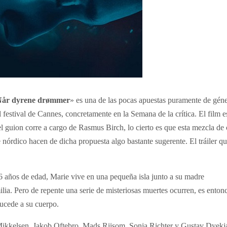
år dyrene
drømmer
» es una de las pocas apuestas puramente de gén
el festival de Cannes, concretamente en
la Semana
de la crítica. El film e
l guion corre a cargo de Rasmus Birch, lo cierto es que esta mezcla de 
e nórdico hacen de dicha propuesta algo bastante sugerente. El tráiler q
6 años de edad, Marie vive en una pequeña isla junto a su madre
lia. Pero de repente una serie de misteriosas muertes ocurren, es enton
sucede a su cuerpo.
ikkelsen, Jakob Oftebro, Mads Riisom, Sonja Richter y Gustav Dyekj