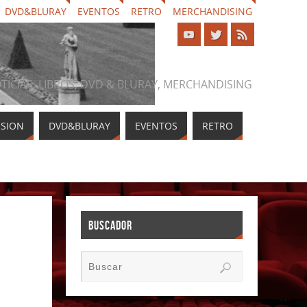
DVD&BLURAY
EVENTOS
RETRO
MERCHANDISING
NOTICIAS, LIBROS, DVD & BLURAY, MERCHANDISING
ISION
DVD&BLURAY
EVENTOS
RETRO
BUSCADOR