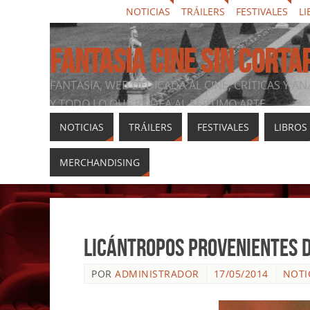
NOTICIAS
TRÁILERS
FESTIVALES
LI
FANTASIA CINE SIN CORTA
FANTASIA, WEB DEDICADA AL CINE, CRÍTICAS Y AN
Y TODO LO QUE RODEA AL SÉPTIMO ARTE
NOTICIAS
TRÁILERS
FESTIVALES
LIBROS
MERCHANDISING
Licántropos provenientes 
POR
ADMINISTRADOR
17/05/2014
NOTI