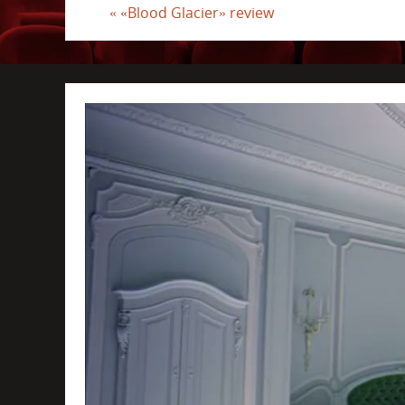
«
«Blood Glacier» review