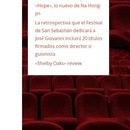
«Hope», lo nuevo de Na Hong-
jin
La retrospectiva que el Festival
de San Sebastián dedicará a
José Giovanni incluirá 20 títulos
firmados como director o
guionista
«Shelby Oaks» review