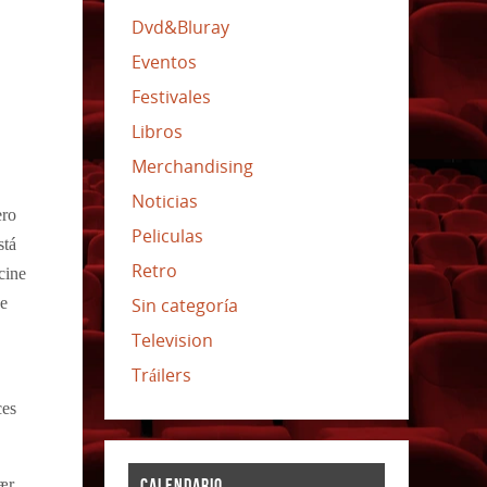
Dvd&Bluray
Eventos
Festivales
Libros
Merchandising
Noticias
ero
Peliculas
stá
Retro
cine
ue
Sin categoría
Television
Tráilers
ces
ær
CALENDARIO