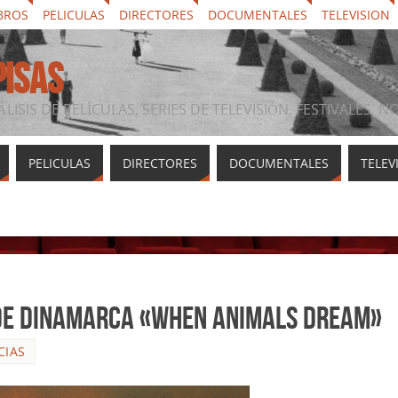
BROS
PELICULAS
DIRECTORES
DOCUMENTALES
TELEVISION
PISAS
ÁLISIS DE PELÍCULAS, SERIES DE TELEVISIÓN, FESTIVALES, 
PELICULAS
DIRECTORES
DOCUMENTALES
TELEV
de Dinamarca «When Animals Dream»
CIAS