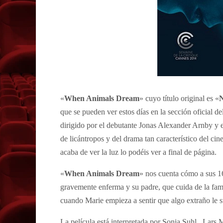
«
When Animals Dream
» cuyo título original es «
N
que se pueden ver estos días en la sección oficial d
dirigido por el debutante Jonas Alexander Arnby y e
de licántropos y del drama tan característico del cin
acaba de ver la luz lo podéis ver a final de página.
«
When Animals Dream
» nos cuenta cómo a sus 1
gravemente enferma y su padre, que cuida de la fami
cuando Marie empieza a sentir que algo extraño le 
La película está interpretada por Sonia Suhl,
Lars M