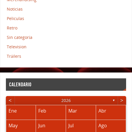
Noticias
Peliculas
Retro
Sin categoría
Television
Tráilers
CALENDARIO
<
>
2026
▼
Ene
Feb
Mar
Abr
May
Jun
Jul
Ago