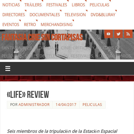
NOTICIAS
TRÁILERS
FESTIVALES
LIBROS
PELICULAS
DIRECTORES
DOCUMENTALES
TELEVISION
DVD&BLURAY
EVENTOS
RETRO
MERCHANDISING
FANTASIA CINE SIN CORTAPISAS
FANTASIA, WEB DEDICADA AL CINE, CRÍTICAS Y ANÁLISIS DE
PELÍCULAS, SERIES DE TELEVISIÓN, FESTIVALES, NOTICIAS, LIBROS,
DVD & BLURAY, MERCHANDISING Y TODO LO QUE RODEA AL
SÉPTIMO ARTE
«Life» review
POR
ADMINISTRADOR
14/04/2017
PELICULAS
Seis miembros de la tripulación de la Estación Espacial