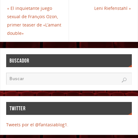
«
El inquietante juego
Leni Riefenstahl
»
sexual de François Ozon,
primer teaser de «L’amant
double»
BUSCADOR
TWITTER
Tweets por el @fantasiablog1.