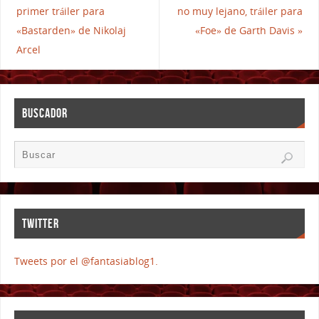
primer tráiler para
no muy lejano, tráiler para
«Bastarden» de Nikolaj
«Foe» de Garth Davis
»
Arcel
BUSCADOR
TWITTER
Tweets por el @fantasiablog1.