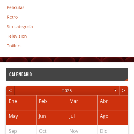
Peliculas
Retro
Sin categoría
Television
Tráilers
CALENDARIO
<
>
2026
▼
Ene
Feb
Mar
Abr
May
Jun
Jul
Ago
Sep
Oct
Nov
Dic