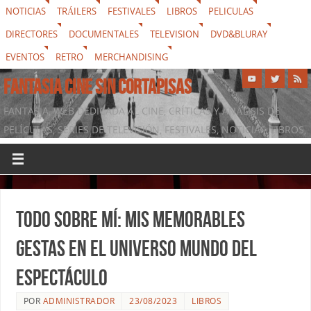
NOTICIAS
TRÁILERS
FESTIVALES
LIBROS
PELICULAS
DIRECTORES
DOCUMENTALES
TELEVISION
DVD&BLURAY
EVENTOS
RETRO
MERCHANDISING
FANTASIA CINE SIN CORTAPISAS
FANTASIA, WEB DEDICADA AL CINE, CRÍTICAS Y ANÁLISIS DE
PELÍCULAS, SERIES DE TELEVISIÓN, FESTIVALES, NOTICIAS, LIBROS,
DVD & BLURAY, MERCHANDISING Y TODO LO QUE RODEA AL
SÉPTIMO ARTE
Todo sobre mí: Mis memorables
gestas en el universo mundo del
espectáculo
POR
ADMINISTRADOR
23/08/2023
LIBROS