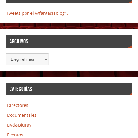
Tweets por el @fantasiablog1.
ARCHIVOS
CATEGORÍAS
Directores
Documentales
Dvd&Bluray
Eventos