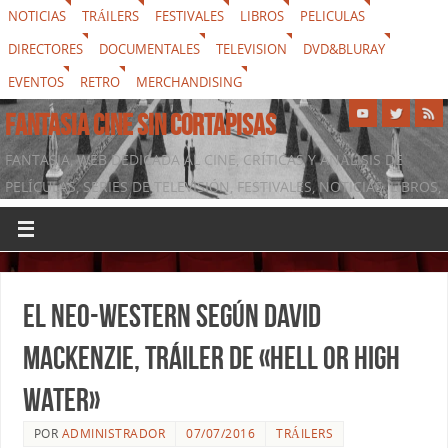
NOTICIAS
TRÁILERS
FESTIVALES
LIBROS
PELICULAS
DIRECTORES
DOCUMENTALES
TELEVISION
DVD&BLURAY
EVENTOS
RETRO
MERCHANDISING
FANTASIA CINE SIN CORTAPISAS
FANTASIA, WEB DEDICADA AL CINE, CRÍTICAS Y ANÁLISIS DE
PELÍCULAS, SERIES DE TELEVISIÓN, FESTIVALES, NOTICIAS, LIBROS,
DVD & BLURAY, MERCHANDISING Y TODO LO QUE RODEA AL
SÉPTIMO ARTE
El neo-western según David
Mackenzie, tráiler de «Hell or High
Water»
POR
ADMINISTRADOR
07/07/2016
TRÁILERS