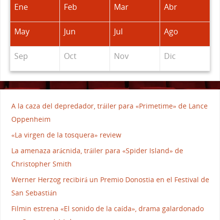
Ene
Feb
Mar
Abr
May
Jun
Jul
Ago
Sep
Oct
Nov
Dic
A la caza del depredador, tráiler para «Primetime» de Lance
Oppenheim
«La virgen de la tosquera» review
La amenaza arácnida, tráiler para «Spider Island» de
Christopher Smith
Werner Herzog recibirá un Premio Donostia en el Festival de
San Sebastián
Filmin estrena «El sonido de la caída», drama galardonado