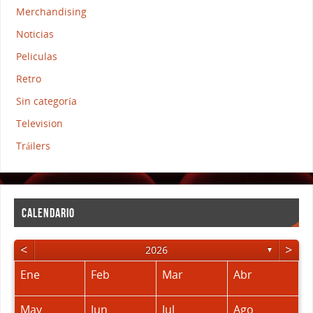
Merchandising
Noticias
Peliculas
Retro
Sin categoría
Television
Tráilers
CALENDARIO
<
>
2026
▼
Ene
Feb
Mar
Abr
May
Jun
Jul
Ago