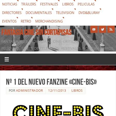
NOTICIAS
TRÁILERS
FESTIVALES
LIBROS
PELICULAS
DIRECTORES
DOCUMENTALES
TELEVISION
DVD&BLURAY
EVENTOS
RETRO
MERCHANDISING
FANTASIA CINE SIN CORTAPISAS
FANTASIA, WEB DEDICADA AL CINE, CRÍTICAS Y ANÁLISIS DE
PELÍCULAS, SERIES DE TELEVISIÓN, FESTIVALES, NOTICIAS, LIBROS,
DVD & BLURAY, MERCHANDISING Y TODO LO QUE RODEA AL
SÉPTIMO ARTE
Nº 1 del nuevo fanzine «CINE-BIS»
POR
ADMINISTRADOR
12/11/2013
LIBROS