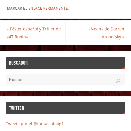
MARCAR EL
ENLACE PERMANENTE
.
«
Póster español y Tráiler de
«Noah» de Darren
«47 Ronin»
Aronofsky
»
BUSCADOR
TWITTER
Tweets por el @fantasiablog1.