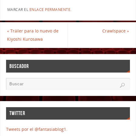
MARCAR EL
ENLACE PERMANENTE
.
«
Tráiler para lo nuevo de
Crawlspace
»
Kiyoshi Kurosawa
BUSCADOR
TWITTER
Tweets por el @fantasiablog1.