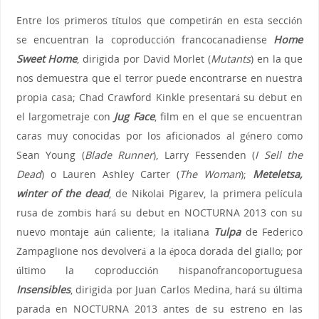
Entre los primeros títulos que competirán en esta sección
se encuentran la coproducción francocanadiense
Home
Sweet Home
, dirigida por David Morlet (
Mutants
) en la que
nos demuestra que el terror puede encontrarse en nuestra
propia casa; Chad Crawford Kinkle presentará su debut en
el largometraje con
Jug Face
, film en el que se encuentran
caras muy conocidas por los aficionados al género como
Sean Young (
Blade Runner
), Larry Fessenden (
I Sell the
Dead
) o Lauren Ashley Carter (
The Woman
);
Meteletsa,
winter of the dead
, de Nikolai Pigarev, la primera película
rusa de zombis hará su debut en NOCTURNA 2013 con su
nuevo montaje aún caliente; la italiana
Tulpa
de Federico
Zampaglione nos devolverá a la época dorada del giallo; por
último la coproducción hispanofrancoportuguesa
Insensibles
, dirigida por Juan Carlos Medina, hará su última
parada en NOCTURNA 2013 antes de su estreno en las