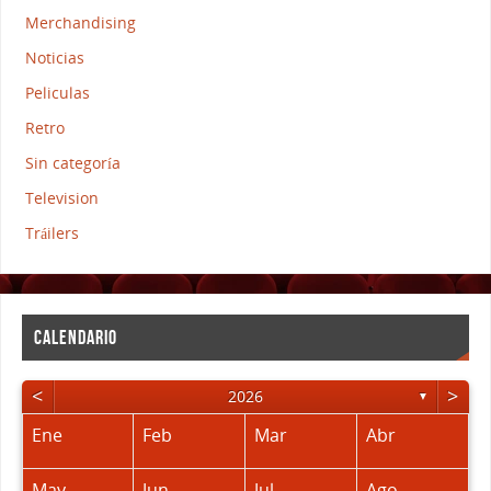
Merchandising
Noticias
Peliculas
Retro
Sin categoría
Television
Tráilers
CALENDARIO
<
>
2026
▼
Ene
Feb
Mar
Abr
May
Jun
Jul
Ago