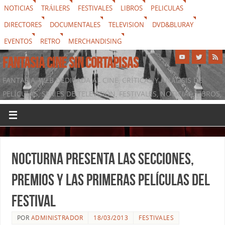
NOTICIAS
TRÁILERS
FESTIVALES
LIBROS
PELICULAS
DIRECTORES
DOCUMENTALES
TELEVISION
DVD&BLURAY
EVENTOS
RETRO
MERCHANDISING
FANTASIA CINE SIN CORTAPISAS
FANTASIA, WEB DEDICADA AL CINE, CRÍTICAS Y ANÁLISIS DE
PELÍCULAS, SERIES DE TELEVISIÓN, FESTIVALES, NOTICIAS, LIBROS,
DVD & BLURAY, MERCHANDISING Y TODO LO QUE RODEA AL
SÉPTIMO ARTE
Nocturna presenta las secciones,
premios y las primeras películas del
Festival
POR
ADMINISTRADOR
18/03/2013
FESTIVALES