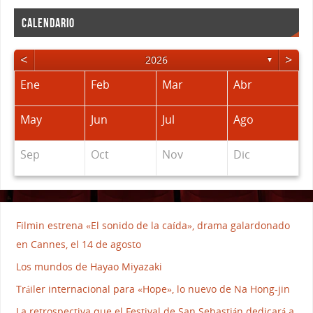
CALENDARIO
<
>
2026
▼
Ene
Feb
Mar
Abr
May
Jun
Jul
Ago
Sep
Oct
Nov
Dic
Filmin estrena «El sonido de la caída», drama galardonado
en Cannes, el 14 de agosto
Los mundos de Hayao Miyazaki
Tráiler internacional para «Hope», lo nuevo de Na Hong-jin
La retrospectiva que el Festival de San Sebastián dedicará a