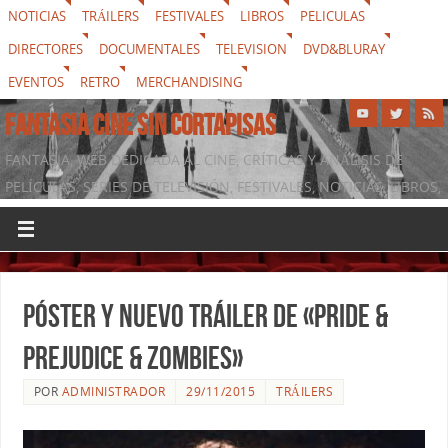
NOTICIAS
TRÁILERS
FESTIVALES
LIBROS
PELICULAS
DIRECTORES
DOCUMENTALES
TELEVISION
DVD&BLURAY
EVENTOS
RETRO
MERCHANDISING
FANTASIA CINE SIN CORTAPISAS
FANTASIA, WEB DEDICADA AL CINE, CRÍTICAS Y ANÁLISIS DE
PELÍCULAS, SERIES DE TELEVISIÓN, FESTIVALES, NOTICIAS, LIBROS,
DVD & BLURAY, MERCHANDISING Y TODO LO QUE RODEA AL
SÉPTIMO ARTE
Póster y nuevo tráiler de «Pride &
Prejudice & Zombies»
POR
ADMINISTRADOR
29/11/2015
TRÁILERS