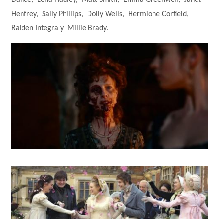
Dance,
Lena Hadley,
Matt Smith,
Emma Greenwell,
Janet
Henfrey,
Sally Phillips,
Dolly Wells,
Hermione Corfield,
Raiden Integra y
Millie Brady.