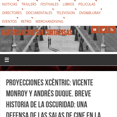
NOTICIAS
TRÁILERS
FESTIVALES
LIBROS
PELICULAS
DIRECTORES
DOCUMENTALES
TELEVISION
DVD&BLURAY
EVENTOS
RETRO
MERCHANDISING
FANTASIA CINE SIN CORTAPISAS
FANTASIA, WEB DEDICADA AL CINE, CRÍTICAS Y ANÁLISIS DE
PELÍCULAS, SERIES DE TELEVISIÓN, FESTIVALES, NOTICIAS, LIBROS,
DVD & BLURAY, MERCHANDISING Y TODO LO QUE RODEA AL
SÉPTIMO ARTE
Proyecciones Xcèntric: Vicente
Monroy y Andrés Duque. Breve
historia de la oscuridad: Una
defensa de las salas de cine en la