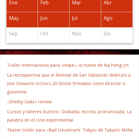
Ene
Feb
Mar
Abr
May
Jun
Jul
Ago
Sep
Oct
Nov
Dic
Tráiler internacional para «Hope», lo nuevo de Na Hong-jin
La retrospectiva que el Festival de San Sebastián dedicará a
José Giovanni incluirá 20 títulos firmados como director o
guionista
«Shelby Oaks» review
Cursos y talleres Xcèntric: Grabada, escrita, pronunciada. La
palabra en el cine experimental
Teaser tráiler para «Bad Lieutenant: Tokyo» de Takashi Miike