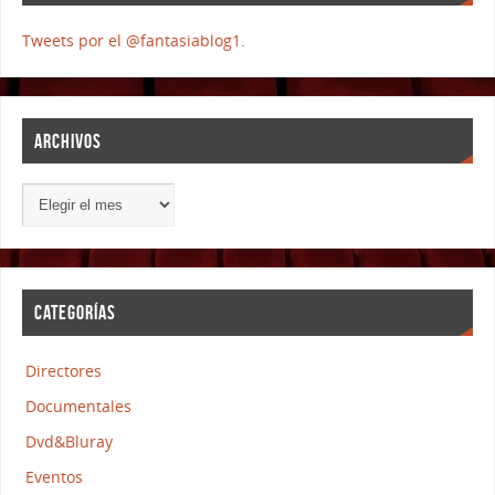
Tweets por el @fantasiablog1.
ARCHIVOS
CATEGORÍAS
Directores
Documentales
Dvd&Bluray
Eventos