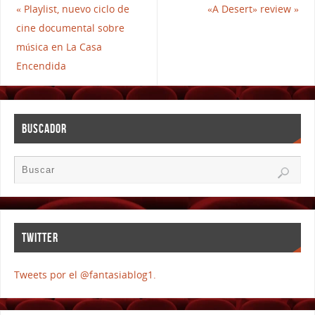
«
Playlist, nuevo ciclo de
«A Desert» review
»
cine documental sobre
música en La Casa
Encendida
BUSCADOR
TWITTER
Tweets por el @fantasiablog1.