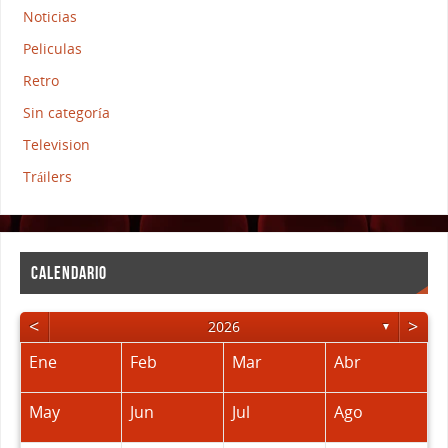
Noticias
Peliculas
Retro
Sin categoría
Television
Tráilers
CALENDARIO
<
>
2026
▼
Ene
Feb
Mar
Abr
May
Jun
Jul
Ago