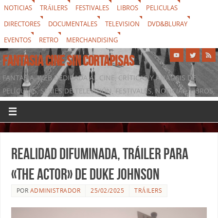
NOTICIAS
TRÁILERS
FESTIVALES
LIBROS
PELICULAS
DIRECTORES
DOCUMENTALES
TELEVISION
DVD&BLURAY
EVENTOS
RETRO
MERCHANDISING
FANTASIA CINE SIN CORTAPISAS
FANTASIA, WEB DEDICADA AL CINE, CRÍTICAS Y ANÁLISIS DE
PELÍCULAS, SERIES DE TELEVISIÓN, FESTIVALES, NOTICIAS, LIBROS,
DVD & BLURAY, MERCHANDISING Y TODO LO QUE RODEA AL
SÉPTIMO ARTE
Realidad difuminada, tráiler para
«The Actor» de Duke Johnson
POR
ADMINISTRADOR
25/02/2025
TRÁILERS