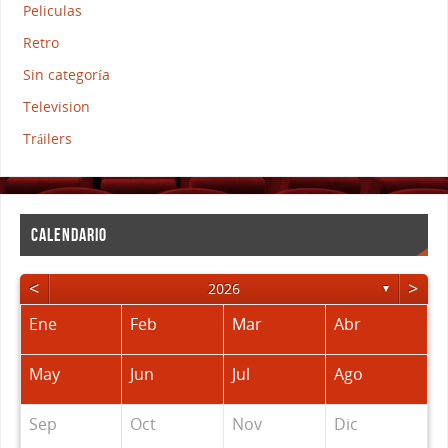
Peliculas
Retro
Sin categoría
Television
Tráilers
CALENDARIO
<
>
2026
▼
Ene
Feb
Mar
Abr
May
Jun
Jul
Ago
Sep
Oct
Nov
Dic