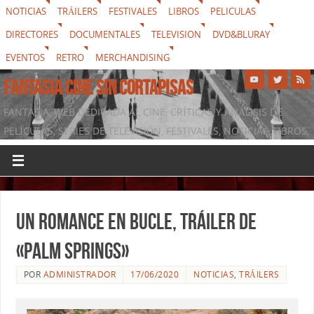
NOTICIAS
TRÁILERS
FESTIVALES
LIBROS
PELICULAS
DIRECTORES
DOCUMENTALES
TELEVISION
DVD&BLURAY
EVENTOS
RETRO
MERCHANDISING
FANTASIA CINE SIN CORTAPISAS
FANTASIA, WEB DEDICADA AL CINE, CRÍTICAS Y ANÁLISIS DE
PELÍCULAS, SERIES DE TELEVISIÓN, FESTIVALES, NOTICIAS, LIBROS,
DVD & BLURAY, MERCHANDISING Y TODO LO QUE RODEA AL
SÉPTIMO ARTE
Un romance en bucle, tráiler de
«Palm Springs»
POR
ADMINISTRADOR
17/06/2020
NOTICIAS
,
TRÁILERS