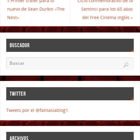
«
Primer tráiler para lo
Ciclo conmemorativo de la
nuevo de Sean Durkin «The
Seminci para los 65 años
Nest»
del Free Cinema inglés
»
BUSCADOR
TWITTER
Tweets por el @fantasiablog1.
ARCHIVOS