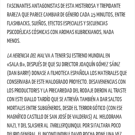
FASCINANTES ANTAGONISTAS DE ESTA MISTERIOSA Y TREPIDANTE
RAREZA QUE PARECE CAMBIAR DE GÉNERO CADA 15 MINUTOS, ENTRE
FLASHBACKS, SUEÑOS, EFECTOS ESPECIALES Y SECUENCIAS
PSICODÉLICAS CÓSMICAS CON AROMAS KUBRICKIANOS, NADA
MENOS.
LA HERENCIA DEL MAL
VA A TENER SU ESTRENO MUNDIAL EN
«SALA:B», DESPUÉS DE QUE SU DIRECTOR JOAQUÍN GÓMEZ SÁINZ
(DAN BARRY) DONASE A FILMOTECA ESPAÑOLA LOS MATERIALES QUE
CONSERVABA DE ESTE MALOGRADO PROYECTO. DESAVENENCIAS CON
LOS PRODUCTORES Y LA PRECARIEDAD DEL RODAJE DIERON AL TRASTE
CON ESTE GIALLO TARDÍO QUE SE ATREVÍA TAMBIÉN A DAR SALTOS
MORTALES ENTRE SUBGÉNEROS, DESDE EL TERROR GÓTICO (CON ESE
MAGNÍFICO CASTILLO DE SAN JOSÉ DE VALDERAS) AL MELODRAMA
NAZI, Y DEL SLASHER AL
THRILLER
QUINQUI. POR SI FALTARA POCO
DELIRIO GENERAL, EL INCONFUNDIBLE DAVID ROCHA PONE UNA VEZ