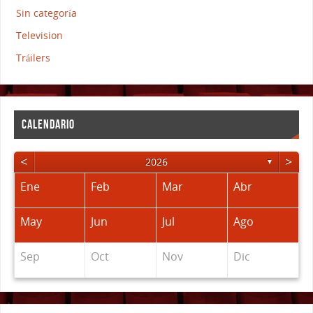
Sin categoría
Television
Tráilers
CALENDARIO
<
>
2026
▼
Ene
Feb
Mar
Abr
May
Jun
Jul
Ago
Sep
Oct
Nov
Dic