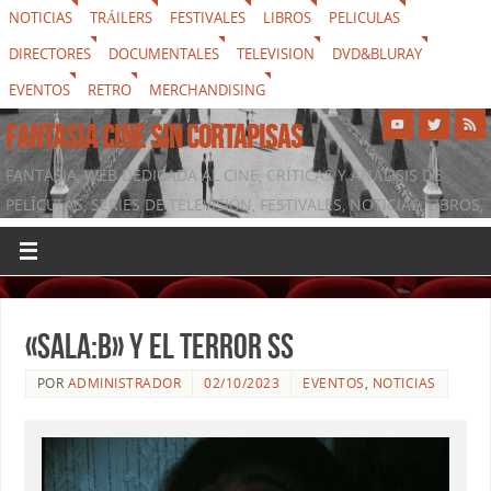
NOTICIAS
TRÁILERS
FESTIVALES
LIBROS
PELICULAS
DIRECTORES
DOCUMENTALES
TELEVISION
DVD&BLURAY
EVENTOS
RETRO
MERCHANDISING
FANTASIA CINE SIN CORTAPISAS
FANTASIA, WEB DEDICADA AL CINE, CRÍTICAS Y ANÁLISIS DE
PELÍCULAS, SERIES DE TELEVISIÓN, FESTIVALES, NOTICIAS, LIBROS,
DVD & BLURAY, MERCHANDISING Y TODO LO QUE RODEA AL
SÉPTIMO ARTE
«Sala:B» y el terror SS
POR
ADMINISTRADOR
02/10/2023
EVENTOS
,
NOTICIAS