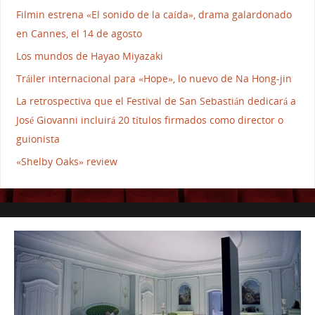
Filmin estrena «El sonido de la caída», drama galardonado
en Cannes, el 14 de agosto
Los mundos de Hayao Miyazaki
Tráiler internacional para «Hope», lo nuevo de Na Hong-jin
La retrospectiva que el Festival de San Sebastián dedicará a
José Giovanni incluirá 20 títulos firmados como director o
guionista
«Shelby Oaks» review