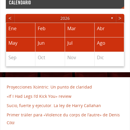
CALENDARIO
<
>
2026
▼
Ene
Feb
Mar
Abr
May
Jun
Jul
Ago
Sep
Oct
Nov
Dic
Proyecciones Xcèntric: Un punto de claridad
«If I Had Legs I’d Kick You» review
Sucio, fuerte y ejecutor. La ley de Harry Callahan
Primer tráiler para «Violence du corps de l’autre» de Denis
Côté