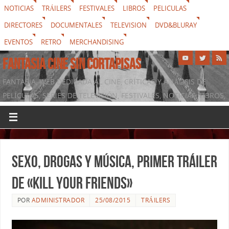
NOTICIAS
TRÁILERS
FESTIVALES
LIBROS
PELICULAS
DIRECTORES
DOCUMENTALES
TELEVISION
DVD&BLURAY
EVENTOS
RETRO
MERCHANDISING
FANTASIA CINE SIN CORTAPISAS
FANTASIA, WEB DEDICADA AL CINE, CRÍTICAS Y ANÁLISIS DE
PELÍCULAS, SERIES DE TELEVISIÓN, FESTIVALES, NOTICIAS, LIBROS,
DVD & BLURAY, MERCHANDISING Y TODO LO QUE RODEA AL
SÉPTIMO ARTE
Sexo, drogas y música, primer tráiler
de «Kill Your Friends»
POR
ADMINISTRADOR
25/08/2015
TRÁILERS