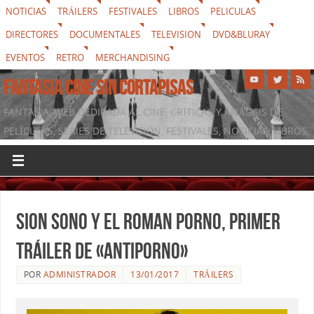
NOTICIAS
TRÁILERS
FESTIVALES
LIBROS
PELICULAS
DIRECTORES
DOCUMENTALES
TELEVISION
DVD&BLURAY
EVENTOS
RETRO
MERCHANDISING
FANTASIA CINE SIN CORTAPISAS
FANTASIA, WEB DEDICADA AL CINE, CRÍTICAS Y ANÁLISIS DE
PELÍCULAS, SERIES DE TELEVISIÓN, FESTIVALES, NOTICIAS, LIBROS,
DVD & BLURAY, MERCHANDISING Y TODO LO QUE RODEA AL
SÉPTIMO ARTE
Sion Sono y el Roman Porno, primer
tráiler de «Antiporno»
POR
ADMINISTRADOR
13/01/2017
TRÁILERS