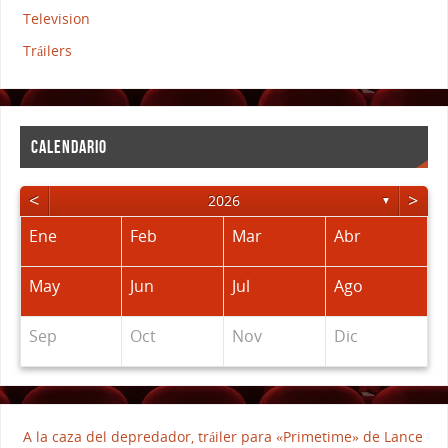
Television
Tráilers
CALENDARIO
<
>
2026
▼
Ene
Feb
Mar
Abr
May
Jun
Jul
Ago
Sep
Oct
Nov
Dic
A la caza del depredador, tráiler para «Primetime» de Lance