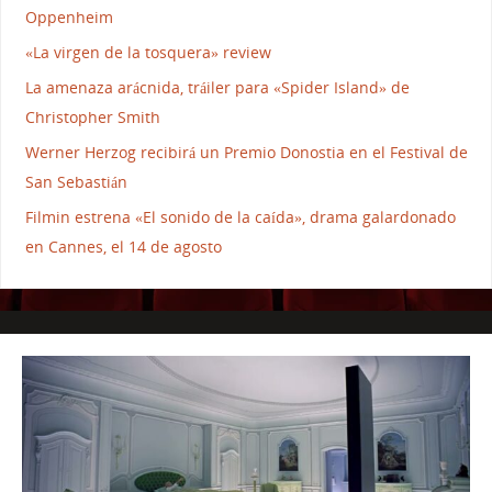
Oppenheim
«La virgen de la tosquera» review
La amenaza arácnida, tráiler para «Spider Island» de
Christopher Smith
Werner Herzog recibirá un Premio Donostia en el Festival de
San Sebastián
Filmin estrena «El sonido de la caída», drama galardonado
en Cannes, el 14 de agosto