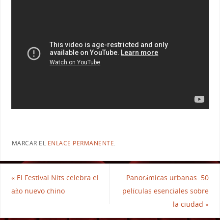
MARCAR EL
ENLACE PERMANENTE
.
«
El Festival Nits celebra el
Panorámicas urbanas. 50
año nuevo chino
películas esenciales sobre
la ciudad
»