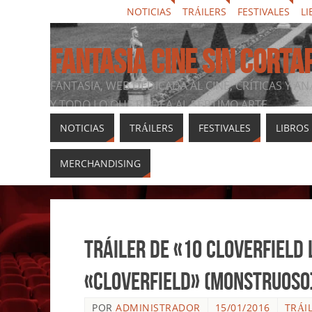
NOTICIAS
TRÁILERS
FESTIVALES
LI
FANTASIA CINE SIN CORTA
FANTASIA, WEB DEDICADA AL CINE, CRÍTICAS Y AN
Y TODO LO QUE RODEA AL SÉPTIMO ARTE
NOTICIAS
TRÁILERS
FESTIVALES
LIBROS
MERCHANDISING
Tráiler de «10 Cloverfield 
«Cloverfield» (Monstruoso
POR
ADMINISTRADOR
15/01/2016
TRÁI