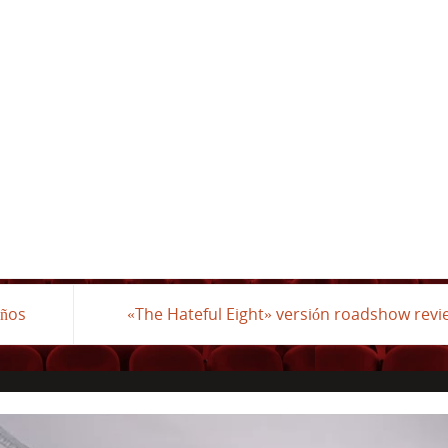
iños
«The Hateful Eight» versión roadshow rev