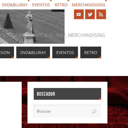
DVD&BLURAY
EVENTOS
RETRO
MERCHANDISING
NOTICIAS, LIBROS, DVD & BLURAY, MERCHANDISING
ISION
DVD&BLURAY
EVENTOS
RETRO
BUSCADOR