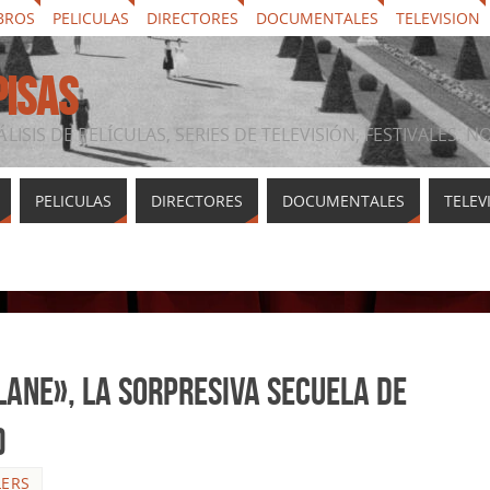
BROS
PELICULAS
DIRECTORES
DOCUMENTALES
TELEVISION
PISAS
ÁLISIS DE PELÍCULAS, SERIES DE TELEVISIÓN, FESTIVALES, 
PELICULAS
DIRECTORES
DOCUMENTALES
TELEV
Lane», la sorpresiva secuela de
)
LERS