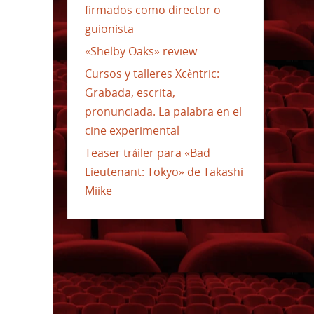
firmados como director o
guionista
«Shelby Oaks» review
Cursos y talleres Xcèntric:
Grabada, escrita,
pronunciada. La palabra en el
cine experimental
Teaser tráiler para «Bad
Lieutenant: Tokyo» de Takashi
Miike