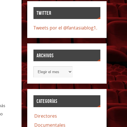
TWITTER
Tweets por el @fantasiablog1.
ARCHIVOS
CATEGORÍAS
más
no
Directores
Documentales