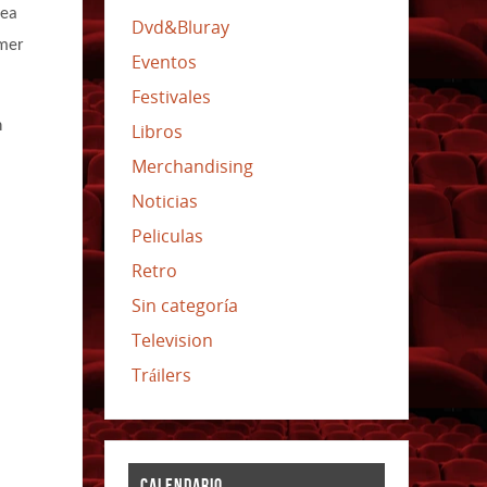
sea
Dvd&Bluray
imer
Eventos
Festivales
n
Libros
Merchandising
Noticias
Peliculas
Retro
Sin categoría
Television
Tráilers
CALENDARIO