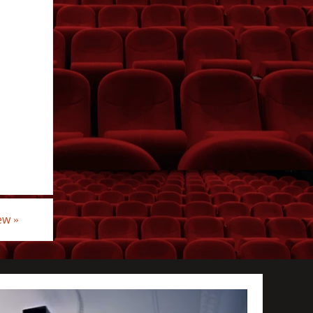
iew
»