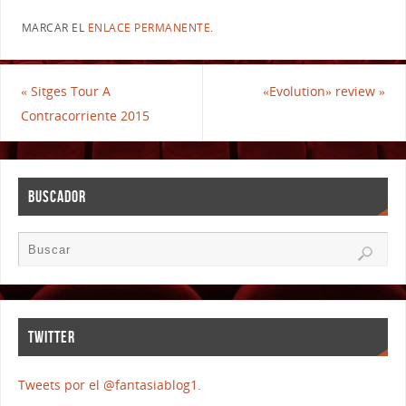
MARCAR EL
ENLACE PERMANENTE
.
«
Sitges Tour A
«Evolution» review
»
Contracorriente 2015
BUSCADOR
TWITTER
Tweets por el @fantasiablog1.