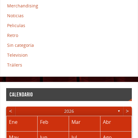
Merchandising
Noticias
Peliculas
Retro
Sin categoría
Television
Tráilers
CALENDARIO
<
>
2026
▼
Ene
Feb
Mar
Abr
May
Jun
Jul
Ago