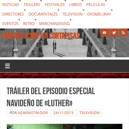
NOTICIAS
TRÁILERS
FESTIVALES
LIBROS
PELICULAS
DIRECTORES
DOCUMENTALES
TELEVISION
DVD&BLURAY
EVENTOS
RETRO
MERCHANDISING
FANTASIA CINE SIN CORTAPISAS
FANTASIA, WEB DEDICADA AL CINE, CRÍTICAS Y ANÁLISIS DE
PELÍCULAS, SERIES DE TELEVISIÓN, FESTIVALES, NOTICIAS, LIBROS,
DVD & BLURAY, MERCHANDISING Y TODO LO QUE RODEA AL
SÉPTIMO ARTE
Tráiler del episodio especial
navideño de «Luther»
POR
ADMINISTRADOR
26/11/2015
TELEVISION