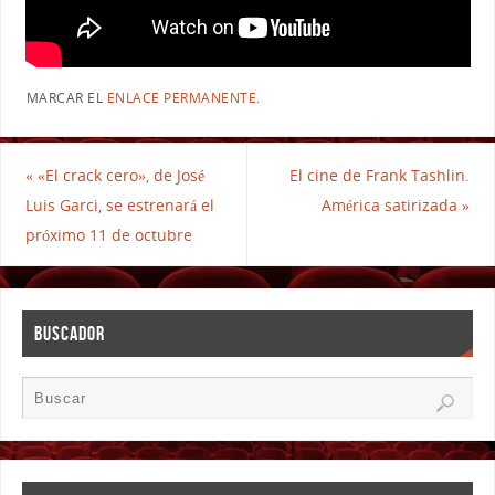
MARCAR EL
ENLACE PERMANENTE
.
«
«El crack cero», de José
El cine de Frank Tashlin.
Luis Garci, se estrenará el
América satirizada
»
próximo 11 de octubre
BUSCADOR