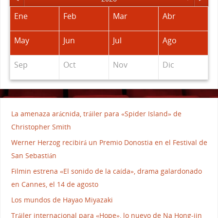
Ene
Feb
Mar
Abr
May
Jun
Jul
Ago
Sep
Oct
Nov
Dic
La amenaza arácnida, tráiler para «Spider Island» de
Christopher Smith
Werner Herzog recibirá un Premio Donostia en el Festival de
San Sebastián
Filmin estrena «El sonido de la caída», drama galardonado
en Cannes, el 14 de agosto
Los mundos de Hayao Miyazaki
Tráiler internacional para «Hope», lo nuevo de Na Hong-jin