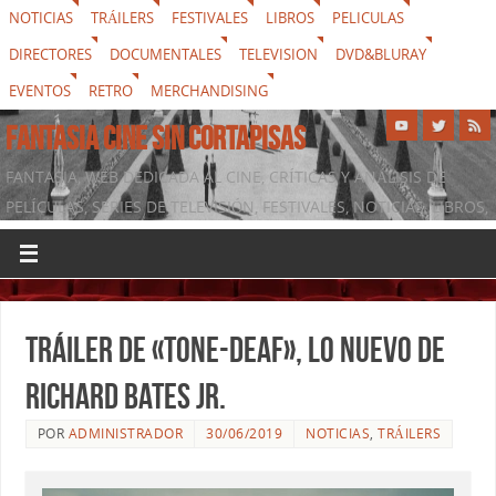
NOTICIAS
TRÁILERS
FESTIVALES
LIBROS
PELICULAS
DIRECTORES
DOCUMENTALES
TELEVISION
DVD&BLURAY
EVENTOS
RETRO
MERCHANDISING
FANTASIA CINE SIN CORTAPISAS
FANTASIA, WEB DEDICADA AL CINE, CRÍTICAS Y ANÁLISIS DE
PELÍCULAS, SERIES DE TELEVISIÓN, FESTIVALES, NOTICIAS, LIBROS,
DVD & BLURAY, MERCHANDISING Y TODO LO QUE RODEA AL
SÉPTIMO ARTE
Tráiler de «Tone-Deaf», lo nuevo de
Richard Bates Jr.
POR
ADMINISTRADOR
30/06/2019
NOTICIAS
,
TRÁILERS