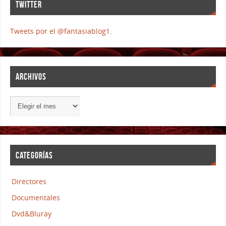
TWITTER
Tweets por el @fantasiablog1.
ARCHIVOS
CATEGORÍAS
Directores
Documentales
Dvd&Bluray