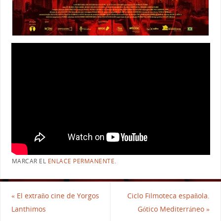
MARCAR EL
ENLACE PERMANENTE
.
«
El extraño cine de Yorgos
Ciclo Filmoteca española.
Lanthimos
Gótico Mediterráneo
»