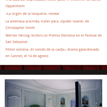
Oppenheim
«La virgen de la tosquera» review
La amenaza arácnida, tráiler para «Spider Island» de
Christopher Smith
Werner Herzog recibirá un Premio Donostia en el Festival de
San Sebastián
Filmin estrena «El sonido de la caída», drama galardonado
en Cannes, el 14 de agosto