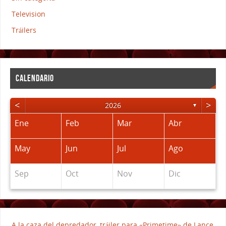
Television
Tráilers
CALENDARIO
<
>
2026
▼
Ene
Feb
Mar
Abr
May
Jun
Jul
Ago
Sep
Oct
Nov
Dic
A la caza del depredador, tráiler para «Primetime» de Lance