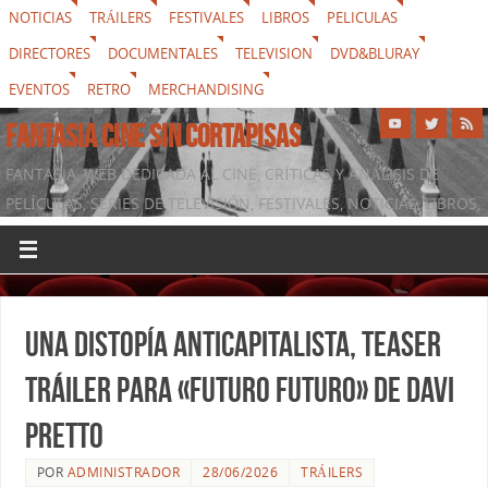
NOTICIAS
TRÁILERS
FESTIVALES
LIBROS
PELICULAS
DIRECTORES
DOCUMENTALES
TELEVISION
DVD&BLURAY
EVENTOS
RETRO
MERCHANDISING
FANTASIA CINE SIN CORTAPISAS
FANTASIA, WEB DEDICADA AL CINE, CRÍTICAS Y ANÁLISIS DE
PELÍCULAS, SERIES DE TELEVISIÓN, FESTIVALES, NOTICIAS, LIBROS,
DVD & BLURAY, MERCHANDISING Y TODO LO QUE RODEA AL
SÉPTIMO ARTE
Una distopía anticapitalista, teaser
tráiler para «Futuro futuro» de Davi
Pretto
POR
ADMINISTRADOR
28/06/2026
TRÁILERS