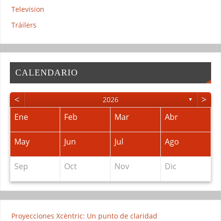
Television
Tráilers
CALENDARIO
<
>
2026
▼
Ene
Feb
Mar
Abr
May
Jun
Jul
Ago
Sep
Oct
Nov
Dic
Proyecciones Xcèntric: Un punto de claridad