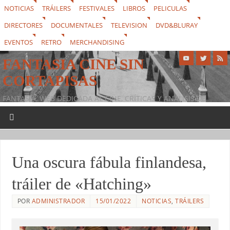
NOTICIAS
TRÁILERS
FESTIVALES
LIBROS
PELICULAS
DIRECTORES
DOCUMENTALES
TELEVISION
DVD&BLURAY
EVENTOS
RETRO
MERCHANDISING
FANTASIA CINE SIN
CORTAPISAS
FANTASIA, WEB DEDICADA AL CINE, CRÍTICAS Y ANÁLISIS DE
PELÍCULAS, SERIES DE TELEVISIÓN, FESTIVALES, NOTICIAS, LIBROS,
DVD & BLURAY, MERCHANDISING Y TODO LO QUE RODEA AL
SÉPTIMO ARTE
Una oscura fábula finlandesa,
tráiler de «Hatching»
POR
ADMINISTRADOR
15/01/2022
NOTICIAS
,
TRÁILERS