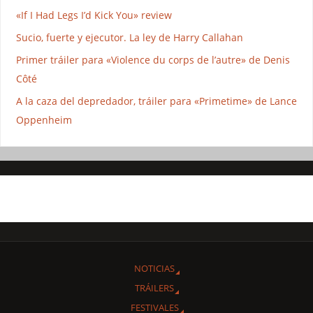
«If I Had Legs I’d Kick You» review
Sucio, fuerte y ejecutor. La ley de Harry Callahan
Primer tráiler para «Violence du corps de l’autre» de Denis
Côté
A la caza del depredador, tráiler para «Primetime» de Lance
Oppenheim
NOTICIAS
TRÁILERS
FESTIVALES