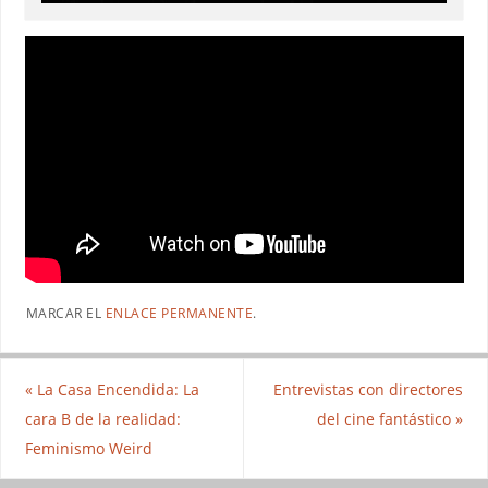
MARCAR EL
ENLACE PERMANENTE
.
«
La Casa Encendida: La
Entrevistas con directores
cara B de la realidad:
del cine fantástico
»
Feminismo Weird