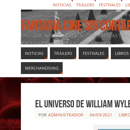
NOTICIAS
TRÁILERS
FESTIVALES
LI
FANTASIA CINE SIN CORTA
FANTASIA, WEB DEDICADA AL CINE, CRÍTICAS Y AN
Y TODO LO QUE RODEA AL SÉPTIMO ARTE
NOTICIAS
TRÁILERS
FESTIVALES
LIBROS
MERCHANDISING
El universo de William Wyl
POR
ADMINISTRADOR
04/09/2021
LIBR