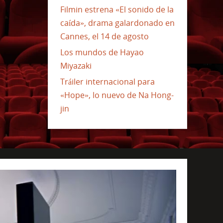
Filmin estrena «El sonido de la
caída», drama galardonado en
Cannes, el 14 de agosto
Los mundos de Hayao
Miyazaki
Tráiler internacional para
«Hope», lo nuevo de Na Hong-
jin