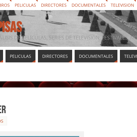
BROS
PELICULAS
DIRECTORES
DOCUMENTALES
TELEVISION
PISAS
ÁLISIS DE PELÍCULAS, SERIES DE TELEVISIÓN, FESTIVALES, 
PELICULAS
DIRECTORES
DOCUMENTALES
TELEV
er
OS