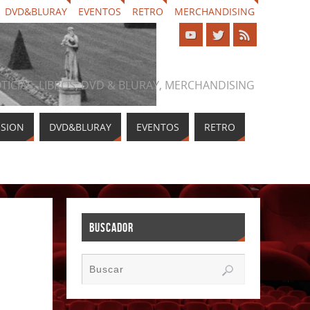
DVD&BLURAY
EVENTOS
RETRO
MERCHANDISING
NOTICIAS, LIBROS, DVD & BLURAY, MERCHANDISING
ISION
DVD&BLURAY
EVENTOS
RETRO
BUSCADOR