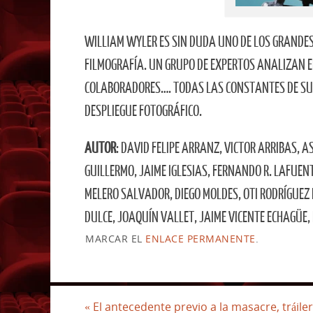
WILLIAM WYLER ES SIN DUDA UNO DE LOS GRANDES 
FILMOGRAFÍA. UN GRUPO DE EXPERTOS ANALIZAN E
COLABORADORES…. TODAS LAS CONSTANTES DE SU 
DESPLIEGUE FOTOGRÁFICO.
AUTOR
: DAVID FELIPE ARRANZ, VICTOR ARRIBAS, 
GUILLERMO, JAIME IGLESIAS, FERNANDO R. LAFUE
MELERO SALVADOR, DIEGO MOLDES, OTI RODRÍGUE
DULCE, JOAQUÍN VALLET, JAIME VICENTE ECHAGÜE,
MARCAR EL
ENLACE PERMANENTE
.
«
El antecedente previo a la masacre, tráile