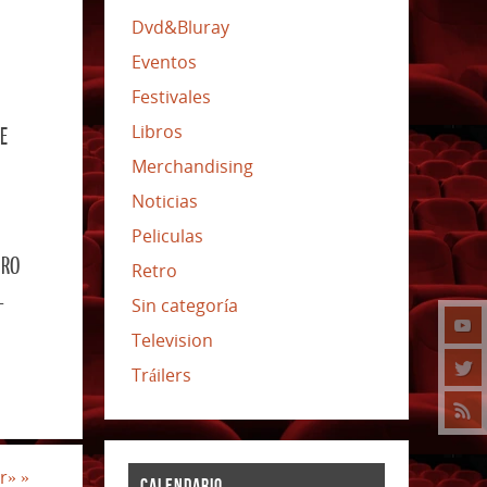
Dvd&Bluray
Eventos
Festivales
Libros
E
Merchandising
Noticias
Peliculas
DRO
Retro
-
Sin categoría
Television
Tráilers
er»
»
CALENDARIO