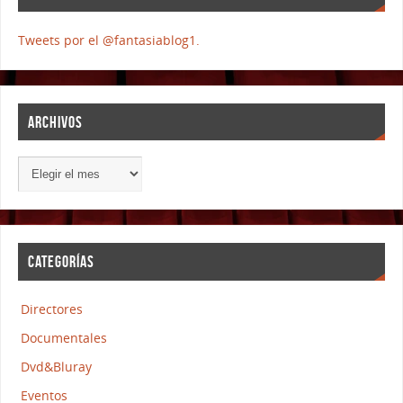
Tweets por el @fantasiablog1.
ARCHIVOS
CATEGORÍAS
Directores
Documentales
Dvd&Bluray
Eventos