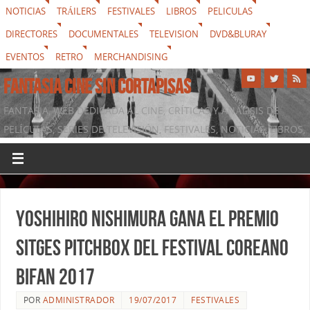
NOTICIAS
TRÁILERS
FESTIVALES
LIBROS
PELICULAS
DIRECTORES
DOCUMENTALES
TELEVISION
DVD&BLURAY
EVENTOS
RETRO
MERCHANDISING
FANTASIA CINE SIN CORTAPISAS
FANTASIA, WEB DEDICADA AL CINE, CRÍTICAS Y ANÁLISIS DE
PELÍCULAS, SERIES DE TELEVISIÓN, FESTIVALES, NOTICIAS, LIBROS,
DVD & BLURAY, MERCHANDISING Y TODO LO QUE RODEA AL
SÉPTIMO ARTE
Yoshihiro Nishimura gana el Premio
Sitges Pitchbox del festival coreano
BIFAN 2017
POR
ADMINISTRADOR
19/07/2017
FESTIVALES