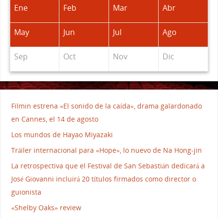
Ene
Feb
Mar
Abr
May
Jun
Jul
Ago
Sep
Oct
Nov
Dic
Filmin estrena «El sonido de la caída», drama galardonado
en Cannes, el 14 de agosto
Los mundos de Hayao Miyazaki
Tráiler internacional para «Hope», lo nuevo de Na Hong-jin
La retrospectiva que el Festival de San Sebastián dedicará a
José Giovanni incluirá 20 títulos firmados como director o
guionista
«Shelby Oaks» review