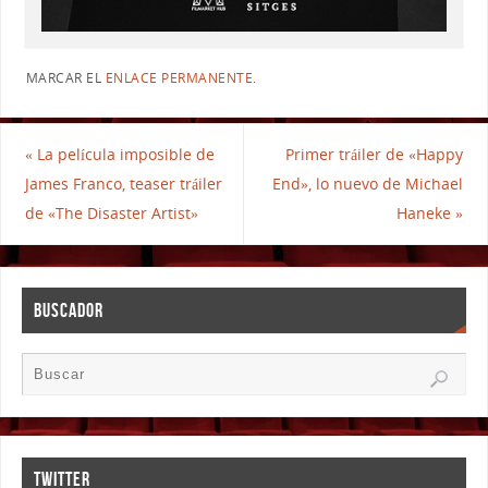
MARCAR EL
ENLACE PERMANENTE
.
«
La película imposible de
Primer tráiler de «Happy
James Franco, teaser tráiler
End», lo nuevo de Michael
de «The Disaster Artist»
Haneke
»
BUSCADOR
TWITTER