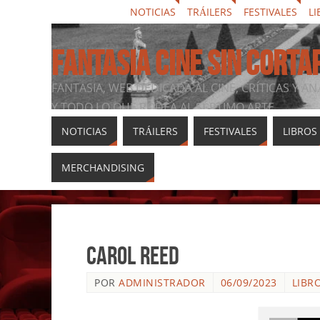
NOTICIAS
TRÁILERS
FESTIVALES
LI
FANTASIA CINE SIN CORTA
FANTASIA, WEB DEDICADA AL CINE, CRÍTICAS Y AN
Y TODO LO QUE RODEA AL SÉPTIMO ARTE
NOTICIAS
TRÁILERS
FESTIVALES
LIBROS
MERCHANDISING
Carol Reed
POR
ADMINISTRADOR
06/09/2023
LIBR