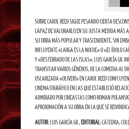
SOBRE CAROL REED SIGUE PESANDO CIERTA DESCONS
CAPAZ DE VALORARLO EN SU JUSTA MEDIDA MÁS AL
SU OBRA MÁS POPULAR Y TRASCENDENTE. SIN EMBA
INFLUYENTE «LARGA ES LA NOCHE» O «EL ÍDOLO C
Y «DESTERRADO DE LAS ISLAS». LUIS GARCÍA GIL 
TRANSITAR VARIOS GÉNEROS, DE LA COMEDIA AL DR
OSCARIZADA «OLIVER!» EN CAROL REED CONFLUYE
CINEMATOGRÁFICO EN LAS QUE ESTABLECIÓ RELACI
ADMIRADO POR CINEASTAS COMO ROMAN POLANSKI, 
APROXIMACIÓN A SU OBRA EN LA QUE SE REIVINDIC
AUTOR
: LUIS GARCÍA GIL,
EDITORIAL
: CÁTEDRA, COL