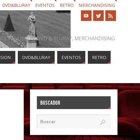
DVD&BLURAY
EVENTOS
RETRO
MERCHANDISING
NOTICIAS, LIBROS, DVD & BLURAY, MERCHANDISING
ISION
DVD&BLURAY
EVENTOS
RETRO
BUSCADOR