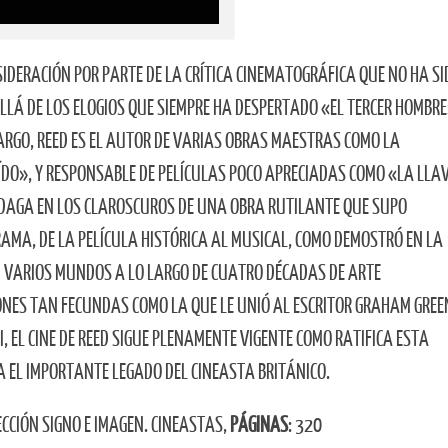
IDERACIÓN POR PARTE DE LA CRÍTICA CINEMATOGRÁFICA QUE NO HA SI
LÁ DE LOS ELOGIOS QUE SIEMPRE HA DESPERTADO «EL TERCER HOMBRE
RGO, REED ES EL AUTOR DE VARIAS OBRAS MAESTRAS COMO LA
AÍDO», Y RESPONSABLE DE PELÍCULAS POCO APRECIADAS COMO «LA LLA
IN­DAGA EN LOS CLAROSCUROS DE UNA OBRA RUTILANTE QUE SUPO
AMA, DE LA PELÍCULA HISTÓRICA AL MUSICAL, COMO DEMOSTRÓ EN LA
N VARIOS MUNDOS A LO LARGO DE CUATRO DÉCADAS DE ARTE
ONES TAN FECUNDAS COMO LA QUE LE UNIÓ AL ESCRITOR GRAHAM GREE
EL CINE DE REED SIGUE PLENAMENTE VIGENTE COMO RATIFICA ESTA
A EL IMPORTANTE LEGADO DEL CINEASTA BRITÁNICO.
ECCIÓN SIGNO E IMAGEN. CINEASTAS,
PÁGINAS
: 320