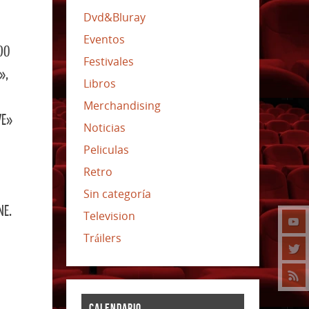
Dvd&Bluray
Eventos
DO
Festivales
»,
Libros
Merchandising
VE»
Noticias
Peliculas
Retro
Sin categoría
NE.
Television
Tráilers
CALENDARIO