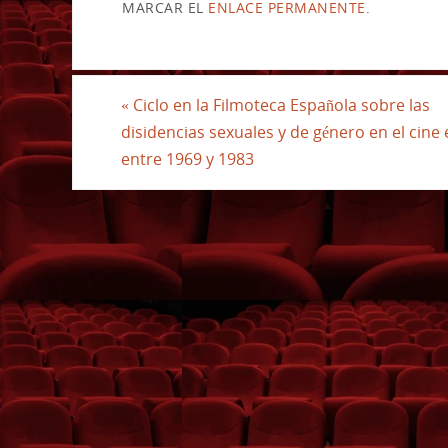
MARCAR EL
ENLACE PERMANENTE
.
«
Ciclo en la Filmoteca Española sobre las
disidencias sexuales y de género en el cine
entre 1969 y 1983