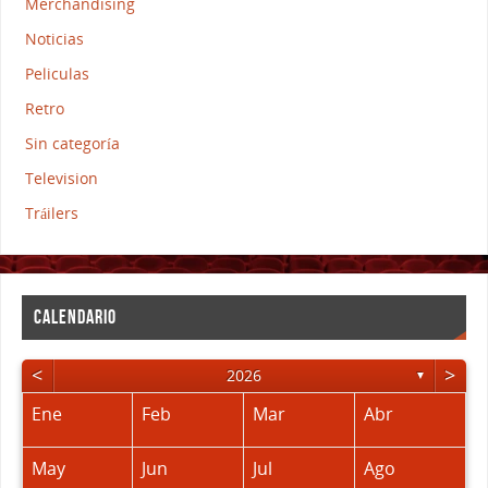
Merchandising
Noticias
Peliculas
Retro
Sin categoría
Television
Tráilers
CALENDARIO
<
>
2026
▼
Ene
Feb
Mar
Abr
May
Jun
Jul
Ago