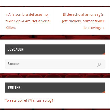
«
A la sombra del asesino,
El derecho al amor según
tráiler de «I Am Not a Serial
Jeff Nichols, primer tráiler
Killer»
de «Loving»
»
BUSCADOR
TWITTER
Tweets por el @fantasiablog1.