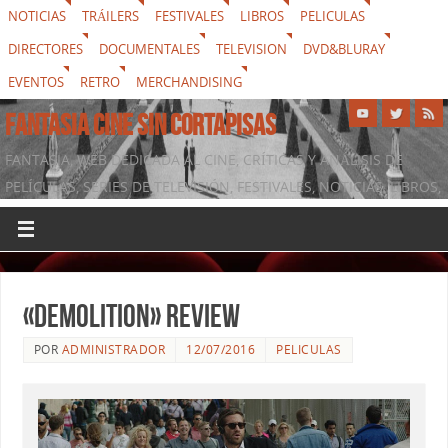
NOTICIAS
TRÁILERS
FESTIVALES
LIBROS
PELICULAS
DIRECTORES
DOCUMENTALES
TELEVISION
DVD&BLURAY
EVENTOS
RETRO
MERCHANDISING
FANTASIA CINE SIN CORTAPISAS
FANTASIA, WEB DEDICADA AL CINE, CRÍTICAS Y ANÁLISIS DE
PELÍCULAS, SERIES DE TELEVISIÓN, FESTIVALES, NOTICIAS, LIBROS,
DVD & BLURAY, MERCHANDISING Y TODO LO QUE RODEA AL
SÉPTIMO ARTE
«Demolition» review
POR
ADMINISTRADOR
12/07/2016
PELICULAS