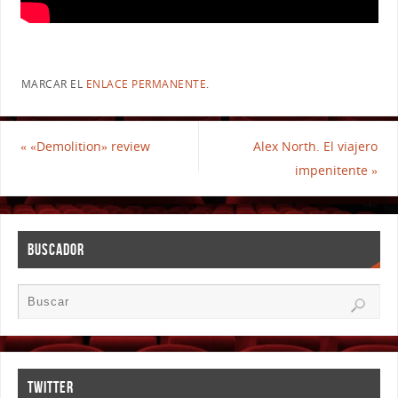
MARCAR EL
ENLACE PERMANENTE
.
«
«Demolition» review
Alex North. El viajero
impenitente
»
BUSCADOR
TWITTER