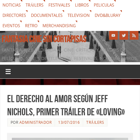
NOTICIAS
TRÁILERS
FESTIVALES
LIBROS
PELICULAS
DIRECTORES
DOCUMENTALES
TELEVISION
DVD&BLURAY
EVENTOS
RETRO
MERCHANDISING
FANTASIA CINE SIN CORTAPISAS
FANTASIA, WEB DEDICADA AL CINE, CRÍTICAS Y ANÁLISIS DE
PELÍCULAS, SERIES DE TELEVISIÓN, FESTIVALES, NOTICIAS, LIBROS,
DVD & BLURAY, MERCHANDISING Y TODO LO QUE RODEA AL
SÉPTIMO ARTE
El derecho al amor según Jeff
Nichols, primer tráiler de «Loving»
POR
ADMINISTRADOR
13/07/2016
TRÁILERS