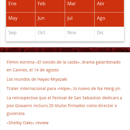
Ene
Feb
Mar
Abr
May
Jun
Jul
Ago
Sep
Oct
Nov
Dic
Filmin estrena «El sonido de la caída», drama galardonado
en Cannes, el 14 de agosto
Los mundos de Hayao Miyazaki
Tráiler internacional para «Hope», lo nuevo de Na Hong-jin
La retrospectiva que el Festival de San Sebastián dedicará a
José Giovanni incluirá 20 títulos firmados como director o
guionista
«Shelby Oaks» review