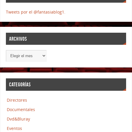
Tweets por el @fantasiablog1.
ARCHIVOS
CATEGORÍAS
Directores
Documentales
Dvd&Bluray
Eventos