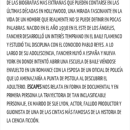
DE LAS BIOGRAFÍAS MÁS EXTRAÑAS QUE PUEDEN CONTARSE EN LAS
ÚLTIMAS DÉCADAS EN HOLLYWOOD, UNA MIRADA FASCINANTE EN LA
VIDA DE UN HOMBRE QUE REALMENTE NO SE PUEDE DEFINIR EN POCAS
PALABRAS. NACIDO EN EL AÑO 1938 EN EL ESTE DE LOS ÁNGELES,
FANCHER DESARROLLÓ UN INTERÉS TEMPRANO EN EL BAILE FLAMENCO
Y ESTUDIÓ TAL DISCIPLINA CON EL CONOCIDO PABLO REYES. A LO
LARGO DE SU ADOLESCENCIA, FANCHER HUYÓ A ESPAÑA Y NUEVA
YORK EN DONDE INTENTÓ ABRIR UNA ESCUELA DE BAILE VIÉNDOSE
ENVUELTO EN UN ROMANCE CON LA ESPOSA DE UN OFICIAL DE POLICÍA
QUE LO AMENAZARÍA A PUNTA DE PISTOLA AL DESCUBRIR EL
ADULTERIO.
ESCAPES
NOS RELATA EN FORMA DE DOCUMENTAL Y EN
PRIMERA PERSONA LA TRAYECTORIA DE TAN INCLASIFICABLE
PERSONAJE, EX MARIDO DE SUE LYON, ACTOR, FALLIDO PRODUCTOR Y
GUIONISTA DE UNA DE LAS CINTAS MÁS FAMOSAS DE LA HISTORIA DE
LA CIENCIA FICCIÓN.