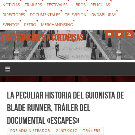
NOTICIAS
TRÁILERS
FESTIVALES
LIBROS
PELICULAS
DIRECTORES
DOCUMENTALES
TELEVISION
DVD&BLURAY
EVENTOS
RETRO
MERCHANDISING
FANTASIA CINE SIN CORTAPISAS
FANTASIA, WEB DEDICADA AL CINE, CRÍTICAS Y ANÁLISIS DE
PELÍCULAS, SERIES DE TELEVISIÓN, FESTIVALES, NOTICIAS, LIBROS,
DVD & BLURAY, MERCHANDISING Y TODO LO QUE RODEA AL
SÉPTIMO ARTE
La peculiar historia del guionista de
Blade Runner, tráiler del
documental «Escapes»
POR
ADMINISTRADOR
24/07/2017
TRÁILERS