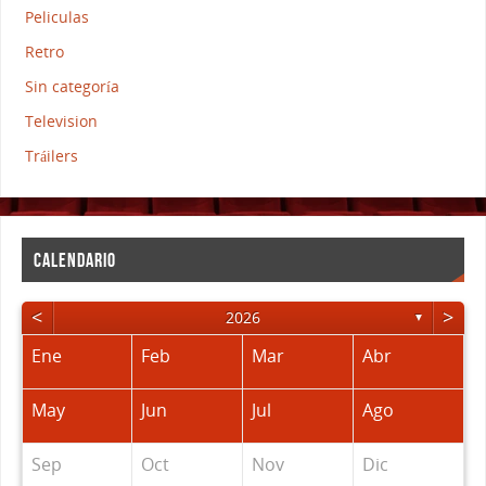
Peliculas
Retro
Sin categoría
Television
Tráilers
CALENDARIO
<
>
2026
▼
Ene
Feb
Mar
Abr
May
Jun
Jul
Ago
Sep
Oct
Nov
Dic