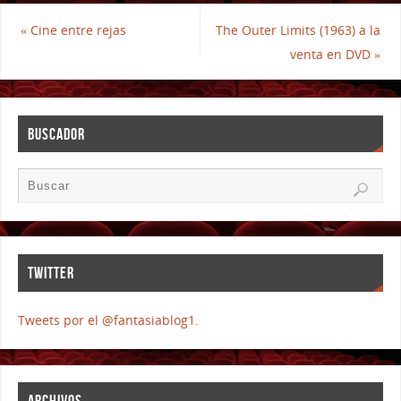
«
Cine entre rejas
The Outer Limits (1963) a la
venta en DVD
»
BUSCADOR
TWITTER
Tweets por el @fantasiablog1.