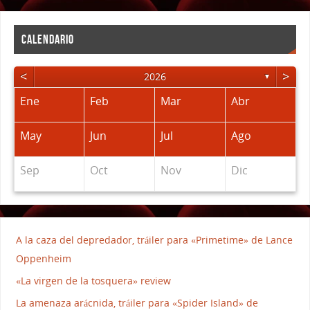
CALENDARIO
<
>
2026
▼
Ene
Feb
Mar
Abr
May
Jun
Jul
Ago
Sep
Oct
Nov
Dic
A la caza del depredador, tráiler para «Primetime» de Lance
Oppenheim
«La virgen de la tosquera» review
La amenaza arácnida, tráiler para «Spider Island» de