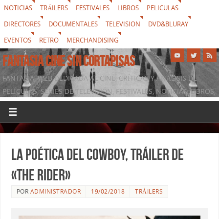
NOTICIAS
TRÁILERS
FESTIVALES
LIBROS
PELICULAS
DIRECTORES
DOCUMENTALES
TELEVISION
DVD&BLURAY
EVENTOS
RETRO
MERCHANDISING
FANTASIA CINE SIN CORTAPISAS
FANTASIA, WEB DEDICADA AL CINE, CRÍTICAS Y ANÁLISIS DE
PELÍCULAS, SERIES DE TELEVISIÓN, FESTIVALES, NOTICIAS, LIBROS,
DVD & BLURAY, MERCHANDISING Y TODO LO QUE RODEA AL
SÉPTIMO ARTE
La poética del cowboy, tráiler de
«The Rider»
POR
ADMINISTRADOR
19/02/2018
TRÁILERS