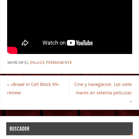
MARCAR EL
ENLACE PERMANENTE
.
«
«Brawl in Cell Block 99»
Cine y navegación. Los siete
review
mares en setenta películas
»
BUSCADOR