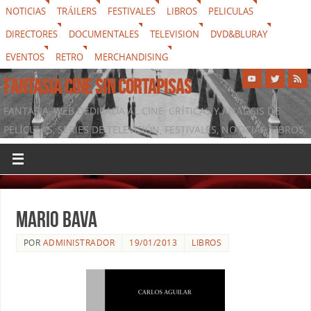
NOTICIAS
TRÁILERS
FESTIVALES
LIBROS
PELICULAS
DIRECTORES
DOCUMENTALES
TELEVISION
DVD&BLURAY
EVENTOS
RETRO
MERCHANDISING
FANTASIA CINE SIN CORTAPISAS
FANTASIA, WEB DEDICADA AL CINE, CRÍTICAS Y ANÁLISIS DE
PELÍCULAS, SERIES DE TELEVISIÓN, FESTIVALES, NOTICIAS, LIBROS,
DVD & BLURAY, MERCHANDISING Y TODO LO QUE RODEA AL
SÉPTIMO ARTE
Mario Bava
POR
ADMINISTRADOR
19/01/2013
LIBROS