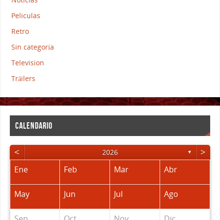
Peliculas
Retro
Sin categoría
Television
Tráilers
CALENDARIO
<
>
2026
▼
Ene
Feb
Mar
Abr
May
Jun
Jul
Ago
Sep
Oct
Nov
Dic