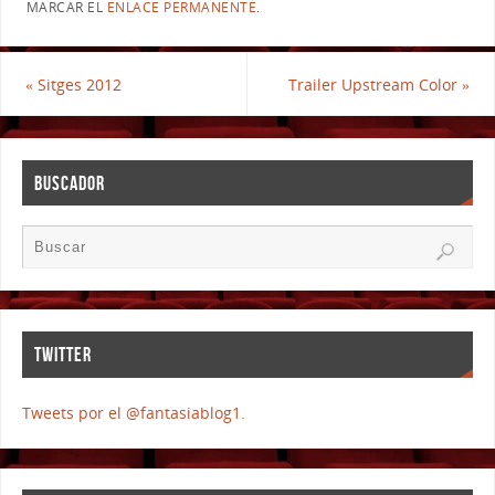
MARCAR EL
ENLACE PERMANENTE
.
«
Sitges 2012
Trailer Upstream Color
»
BUSCADOR
TWITTER
Tweets por el @fantasiablog1.