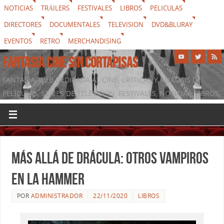
NOTICIAS
TRÁILERS
FESTIVALES
LIBROS
PELICULAS
DIRECTORES
DOCUMENTALES
TELEVISION
DVD&BLURAY
EVENTOS
RETRO
MERCHANDISING
FANTASIA CINE SIN CORTAPISAS
FANTASIA, WEB DEDICADA AL CINE, CRÍTICAS Y ANÁLISIS DE
PELÍCULAS, SERIES DE TELEVISIÓN, FESTIVALES, NOTICIAS, LIBROS,
DVD & BLURAY, MERCHANDISING Y TODO LO QUE RODEA AL
SÉPTIMO ARTE
Más allá de Drácula: otros vampiros
en la Hammer
POR
ADMINISTRADOR
22/11/2020
LIBROS