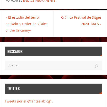
MARCAR EL
ENLACE PERMANENTE
.
«
El estudio del terror
Crónica Festival de Sitges
episódico, tráiler de «Tales
2020. Día 5
»
of the Uncanny»
BUSCADOR
TWITTER
Tweets por el @fantasiablog1.