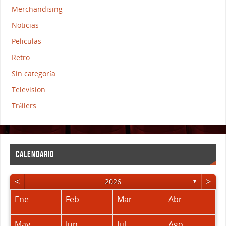
Merchandising
Noticias
Peliculas
Retro
Sin categoría
Television
Tráilers
CALENDARIO
<
>
2026
▼
Ene
Feb
Mar
Abr
May
Jun
Jul
Ago