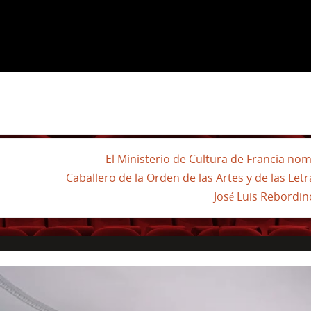
El Ministerio de Cultura de Francia no
Caballero de la Orden de las Artes y de las Letr
José Luis Rebordi