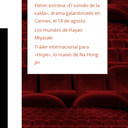
Filmin estrena «El sonido de la
caída», drama galardonado en
Cannes, el 14 de agosto
Los mundos de Hayao
Miyazaki
Tráiler internacional para
«Hope», lo nuevo de Na Hong-
jin