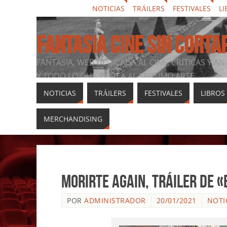
NOTICIAS
TRÁILERS
FESTIVALES
LI
FANTASIA CINE SIN CORTA
FANTASIA, WEB DEDICADA AL CINE, CRÍTICAS Y AN
Y TODO LO QUE RODEA AL SÉPTIMO ARTE
NOTICIAS
TRÁILERS
FESTIVALES
LIBROS
MERCHANDISING
Morirte again, tráiler de «
POR
ADMINISTRADOR
20/01/2021
NOTI