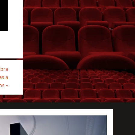
mbra
as a
nos
»