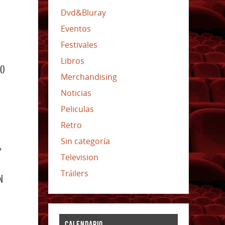
Dvd&Bluray
Eventos
Festivales
Libros
DO
Merchandising
Noticias
Peliculas
Retro
Sin categoría
,
Television
Tráilers
N
CALENDARIO