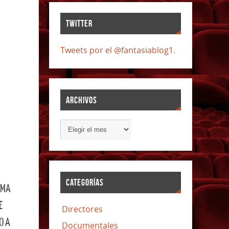
TWITTER
Tweets por el @fantasiablog1.
ARCHIVOS
CATEGORÍAS
RMA
E
Directores
O A
Documentales