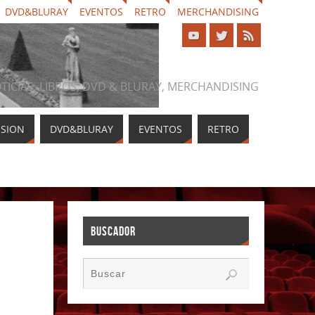
DVD&BLURAY
EVENTOS
RETRO
MERCHANDISING
NOTICIAS, LIBROS, DVD & BLURAY, MERCHANDISING
ISION
DVD&BLURAY
EVENTOS
RETRO
BUSCADOR