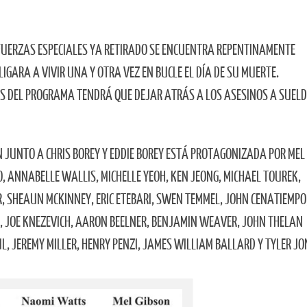
FUERZAS ESPECIALES YA RETIRADO SE ENCUENTRA REPENTINAMENTE
GARA A VIVIR UNA Y OTRA VEZ EN BUCLE EL DÍA DE SU MUERTE.
S DEL PROGRAMA TENDRÁ QUE DEJAR ATRÁS A LOS ASESINOS A SUEL
N JUNTO A CHRIS BOREY Y EDDIE BOREY ESTÁ PROTAGONIZADA POR MEL
, ANNABELLE WALLIS, MICHELLE YEOH, KEN JEONG, MICHAEL TOUREK,
R, SHEAUN MCKINNEY, ERIC ETEBARI, SWEN TEMMEL, JOHN CENATIEMPO
, JOE KNEZEVICH, AARON BEELNER, BENJAMIN WEAVER, JOHN THELAN
L, JEREMY MILLER, HENRY PENZI, JAMES WILLIAM BALLARD Y TYLER JO