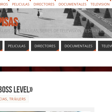
BROS
PELICULAS
DIRECTORES
DOCUMENTALES
TELEVISION
PISAS
ÁLISIS DE PELÍCULAS, SERIES DE TELEVISIÓN, FESTIVALES, 
PELICULAS
DIRECTORES
DOCUMENTALES
TELEV
Boss Level»
CIAS
,
TRÁILERS